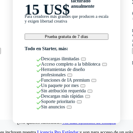
facturado
15 US$
anualmente
Para creadores más grandes que producen a escala
y exigen libertad creativa
Prueba gratuita de 7 días
Todo en Starter, más:
Descargas ilimitadas
Acceso completo a la biblioteca
Herramientas de diseño
profesionales
Funciones de IA premium
Un paquete por mes
Sin atribución requerida
Descargas más rápidas
Soporte prioritario
Sin anuncios
¿No quieres suscribirte?
Ver más opciones de compra
es incluyen nuestra
Licencia Pro Estándar
y son para acceso de un solo