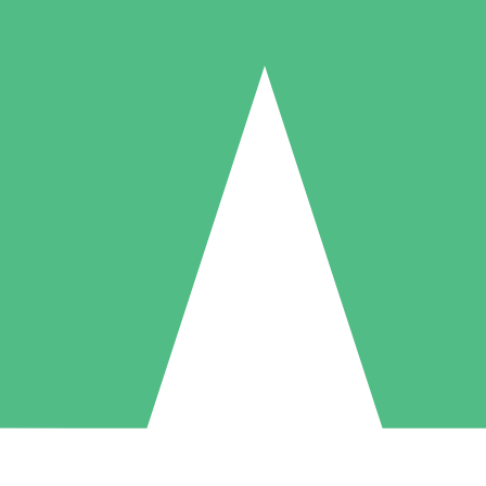
Paquetes de Créditos Individuales
Paga según el uso con créditos de descarga. Sin compromiso mensual.
1 Descarga
5 Descargas
10 Descargas
10
15
20
US$
00
US$
00
US$
00