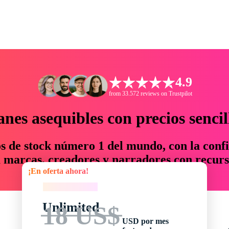
4.9
from 33.572 reviews on Trustpilot
anes asequibles con precios sencil
os de stock número 1 del mundo, con la confi
marcas, creadores y narradores con recurs
¡En oferta ahora!
un 76 % en tiempo y presupuesto.
¡En oferta ahora!
Unlimited
18 US$
USD por mes