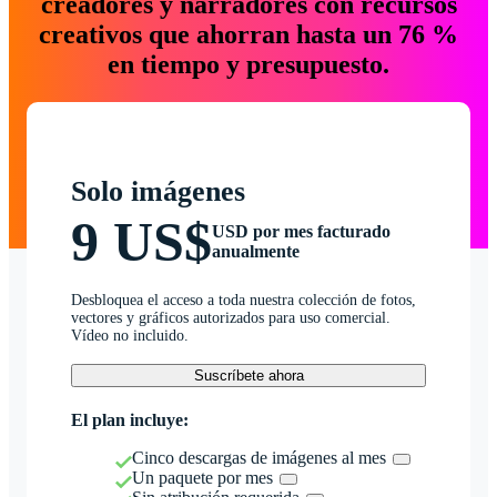
creadores y narradores con recursos
creativos que ahorran hasta un 76 %
en tiempo y presupuesto.
Solo imágenes
9 US$
USD por mes facturado
anualmente
Desbloquea el acceso a toda nuestra colección de fotos,
vectores y gráficos autorizados para uso comercial.
Vídeo no incluido.
Suscríbete ahora
El plan incluye:
Cinco descargas de imágenes al mes
Un paquete por mes