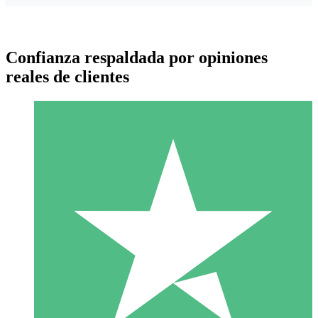
Confianza respaldada por opiniones
reales de clientes
Paquetes de Créditos Individuales
Paga según el uso con créditos de descarga. Sin compromiso
mensual.
1 Descarga
10
US$
00