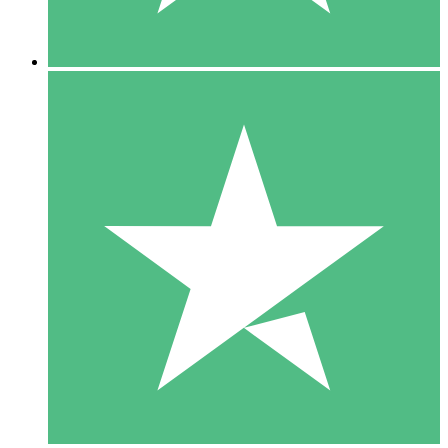
5 Descargas
15
US$
00
10 Descargas
20
US$
00