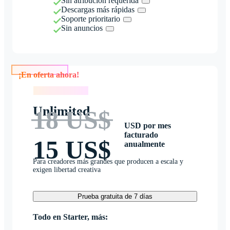
Sin atribución requerida
Descargas más rápidas
Soporte prioritario
Sin anuncios
¡En oferta ahora!
¡En oferta ahora!
Unlimited
18 US$
USD por mes
facturado
15 US$
anualmente
Para creadores más grandes que producen a escala y
exigen libertad creativa
Prueba gratuita de 7 días
Todo en Starter, más: