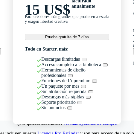
facturado
15 US$
anualmente
Para creadores más grandes que producen a escala
y exigen libertad creativa
Prueba gratuita de 7 días
Todo en Starter, más:
Descargas ilimitadas
Acceso completo a la biblioteca
Herramientas de diseño
profesionales
Funciones de IA premium
Un paquete por mes
Sin atribución requerida
Descargas más rápidas
Soporte prioritario
Sin anuncios
¿No quieres suscribirte?
Ver más opciones de compra
es incluyen nuestra
Licencia Pro Estándar
y son para acceso de un solo