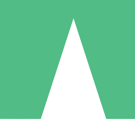
Paquetes de Créditos Individuales
Paga según el uso con créditos de descarga. Sin compromiso mensual.
1 Descarga
5 Descargas
10 Descargas
10
15
20
US$
00
US$
00
US$
00