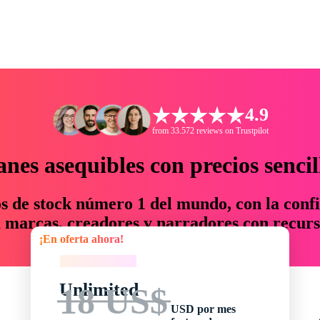
4.9
from 33.572 reviews on Trustpilot
anes asequibles con precios sencil
os de stock número 1 del mundo, con la confi
marcas, creadores y narradores con recurs
¡En oferta ahora!
un 76 % en tiempo y presupuesto.
¡En oferta ahora!
Unlimited
18 US$
USD por mes