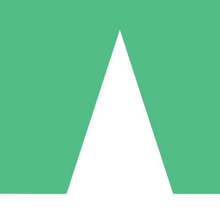
Paquetes de Créditos Individuales
Paga según el uso con créditos de descarga. Sin compromiso mensual.
1 Descarga
5 Descargas
10 Descargas
10
15
20
US$
00
US$
00
US$
00