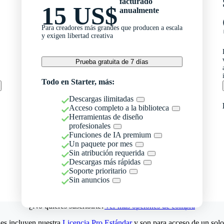
facturado
15 US$
anualmente
Para creadores más grandes que producen a escala
y exigen libertad creativa
Prueba gratuita de 7 días
Todo en Starter, más:
Descargas ilimitadas
Acceso completo a la biblioteca
Herramientas de diseño
profesionales
Funciones de IA premium
Un paquete por mes
Sin atribución requerida
Descargas más rápidas
Soporte prioritario
Sin anuncios
¿No quieres suscribirte?
Ver más opciones de compra
es incluyen nuestra
Licencia Pro Estándar
y son para acceso de un solo