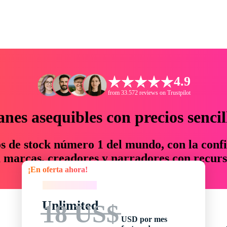
4.9
from 33.572 reviews on Trustpilot
anes asequibles con precios sencil
os de stock número 1 del mundo, con la confi
marcas, creadores y narradores con recurs
¡En oferta ahora!
un 76 % en tiempo y presupuesto.
¡En oferta ahora!
Unlimited
18 US$
USD por mes