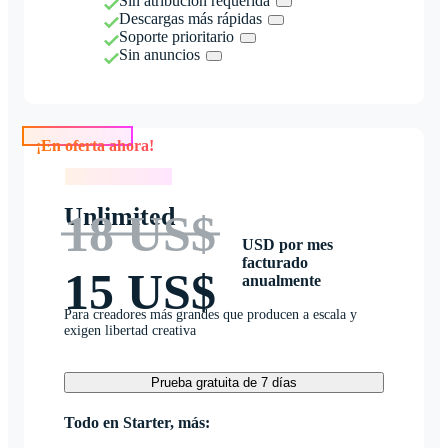
Sin atribución requerida
Descargas más rápidas
Soporte prioritario
Sin anuncios
¡En oferta ahora!
¡En oferta ahora!
Unlimited
18 US$
USD por mes
facturado
15 US$
anualmente
Para creadores más grandes que producen a escala y
exigen libertad creativa
Prueba gratuita de 7 días
Todo en Starter, más: