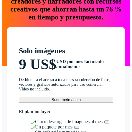
creadores y narradores con recursos
creativos que ahorran hasta un 76 %
en tiempo y presupuesto.
Solo imágenes
9 US$
USD por mes facturado
anualmente
Desbloquea el acceso a toda nuestra colección de fotos,
vectores y gráficos autorizados para uso comercial.
Vídeo no incluido.
Suscríbete ahora
El plan incluye:
Cinco descargas de imágenes al mes
Un paquete por mes