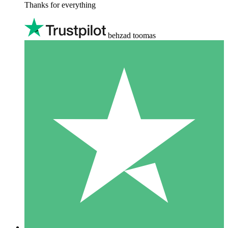
Thanks for everything
behzad toomas