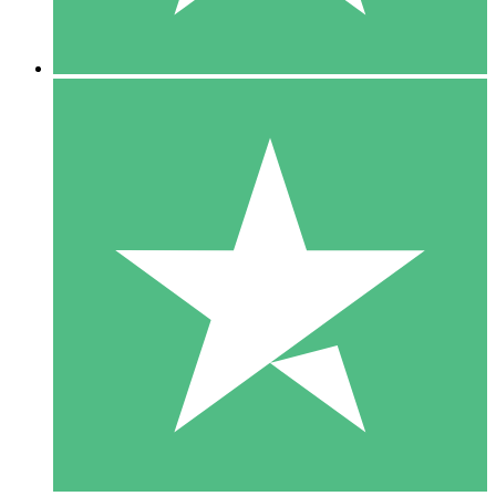
5 Descargas
15
US$
00
10 Descargas
20
US$
00