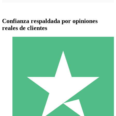
Confianza respaldada por opiniones
reales de clientes
Paquetes de Créditos Individuales
Paga según el uso con créditos de descarga. Sin compromiso
mensual.
1 Descarga
10
US$
00