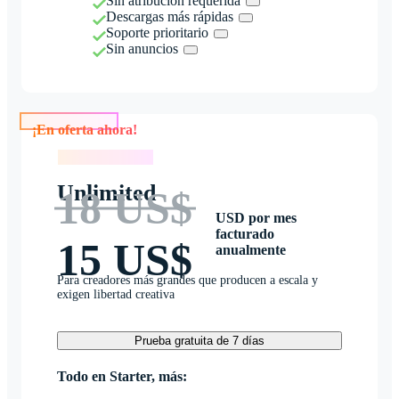
Sin atribución requerida
Descargas más rápidas
Soporte prioritario
Sin anuncios
¡En oferta ahora!
¡En oferta ahora!
Unlimited
18 US$
USD por mes
facturado
15 US$
anualmente
Para creadores más grandes que producen a escala y
exigen libertad creativa
Prueba gratuita de 7 días
Todo en Starter, más: