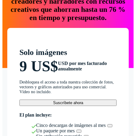
creadores y narradores con recursos
creativos que ahorran hasta un 76 %
en tiempo y presupuesto.
Solo imágenes
9 US$
USD por mes facturado
anualmente
Desbloquea el acceso a toda nuestra colección de fotos,
vectores y gráficos autorizados para uso comercial.
Vídeo no incluido.
Suscríbete ahora
El plan incluye:
Cinco descargas de imágenes al mes
Un paquete por mes