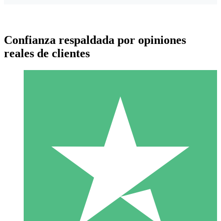
Confianza respaldada por opiniones
reales de clientes
Paquetes de Créditos Individuales
Paga según el uso con créditos de descarga. Sin compromiso
mensual.
1 Descarga
10
US$
00