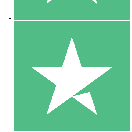
5 Descargas
15
US$
00
10 Descargas
20
US$
00