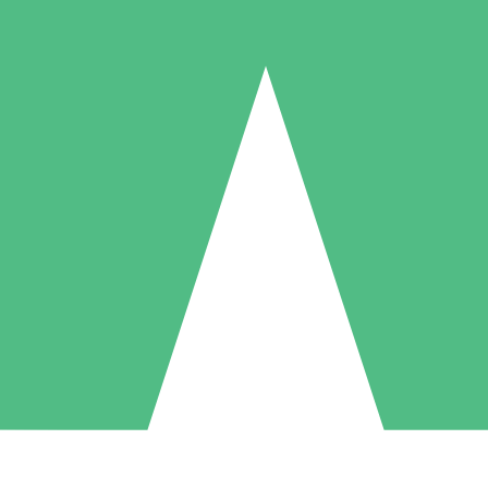
Paquetes de Créditos Individuales
Paga según el uso con créditos de descarga. Sin compromiso mensual.
1 Descarga
5 Descargas
10 Descargas
10
15
20
US$
00
US$
00
US$
00