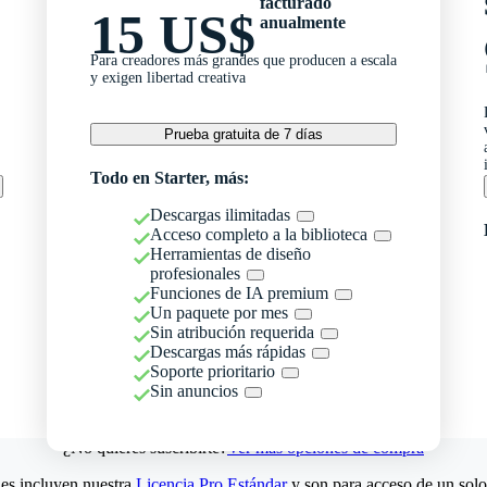
facturado
15 US$
anualmente
Para creadores más grandes que producen a escala
y exigen libertad creativa
Prueba gratuita de 7 días
Todo en Starter, más:
Descargas ilimitadas
Acceso completo a la biblioteca
Herramientas de diseño
profesionales
Funciones de IA premium
Un paquete por mes
Sin atribución requerida
Descargas más rápidas
Soporte prioritario
Sin anuncios
¿No quieres suscribirte?
Ver más opciones de compra
es incluyen nuestra
Licencia Pro Estándar
y son para acceso de un solo