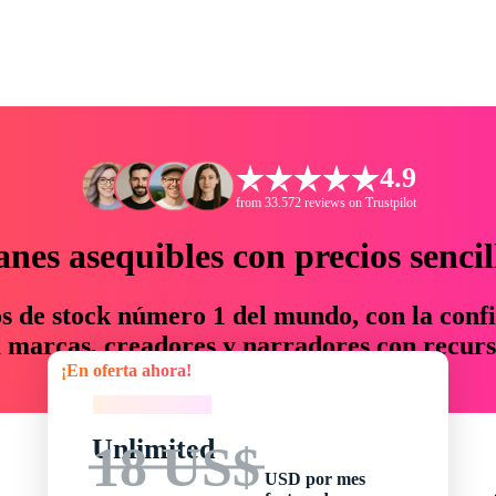
4.9
from 33.572 reviews on Trustpilot
anes asequibles con precios sencil
os de stock número 1 del mundo, con la confi
marcas, creadores y narradores con recurs
¡En oferta ahora!
un 76 % en tiempo y presupuesto.
¡En oferta ahora!
Unlimited
18 US$
USD por mes