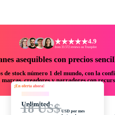
4.9
from 33.572 reviews on Trustpilot
anes asequibles con precios sencil
os de stock número 1 del mundo, con la confi
marcas, creadores y narradores con recurs
¡En oferta ahora!
un 76 % en tiempo y presupuesto.
¡En oferta ahora!
Unlimited
18 US$
USD por mes