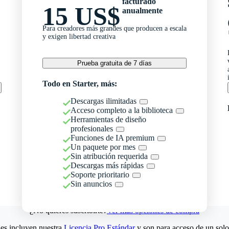
facturado
15 US$
anualmente
Para creadores más grandes que producen a escala
y exigen libertad creativa
Prueba gratuita de 7 días
Todo en Starter, más:
Descargas ilimitadas
Acceso completo a la biblioteca
Herramientas de diseño
profesionales
Funciones de IA premium
Un paquete por mes
Sin atribución requerida
Descargas más rápidas
Soporte prioritario
Sin anuncios
¿No quieres suscribirte?
Ver más opciones de compra
es incluyen nuestra
Licencia Pro Estándar
y son para acceso de un solo