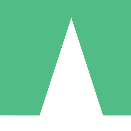
Paquetes de Créditos Individuales
Paga según el uso con créditos de descarga. Sin compromiso mensual.
1 Descarga
5 Descargas
10 Descargas
10
15
20
US$
00
US$
00
US$
00