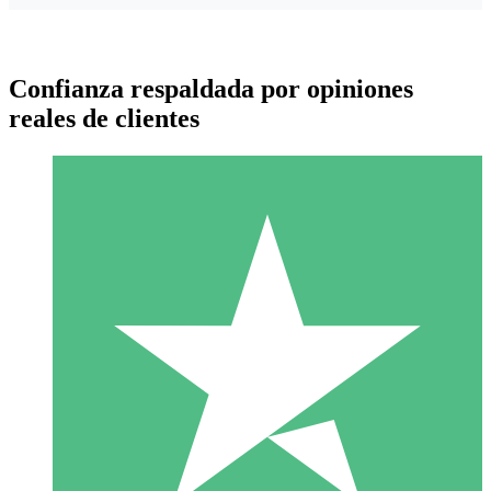
Confianza respaldada por opiniones
reales de clientes
Paquetes de Créditos Individuales
Paga según el uso con créditos de descarga. Sin compromiso
mensual.
1 Descarga
10
US$
00