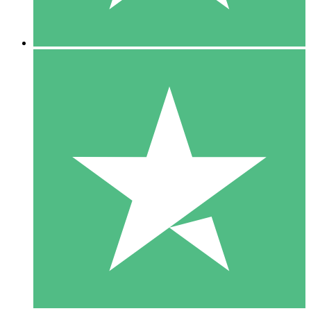
5 Descargas
15
US$
00
10 Descargas
20
US$
00