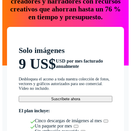
creadores y narradores con recursos
creativos que ahorran hasta un 76 %
en tiempo y presupuesto.
Solo imágenes
9 US$
USD por mes facturado
anualmente
Desbloquea el acceso a toda nuestra colección de fotos,
vectores y gráficos autorizados para uso comercial.
Vídeo no incluido.
Suscríbete ahora
El plan incluye:
Cinco descargas de imágenes al mes
Un paquete por mes