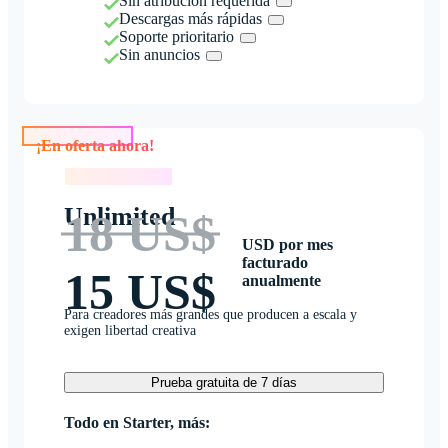
Sin atribución requerida
Descargas más rápidas
Soporte prioritario
Sin anuncios
¡En oferta ahora!
¡En oferta ahora!
Unlimited
18 US$
USD por mes
facturado
15 US$
anualmente
Para creadores más grandes que producen a escala y
exigen libertad creativa
Prueba gratuita de 7 días
Todo en Starter, más: