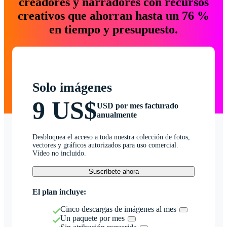
creadores y narradores con recursos
creativos que ahorran hasta un 76 %
en tiempo y presupuesto.
Solo imágenes
9 US$
USD por mes facturado
anualmente
Desbloquea el acceso a toda nuestra colección de fotos,
vectores y gráficos autorizados para uso comercial.
Vídeo no incluido.
Suscríbete ahora
El plan incluye:
Cinco descargas de imágenes al mes
Un paquete por mes