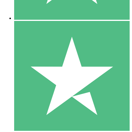
5 Descargas
15
US$
00
10 Descargas
20
US$
00