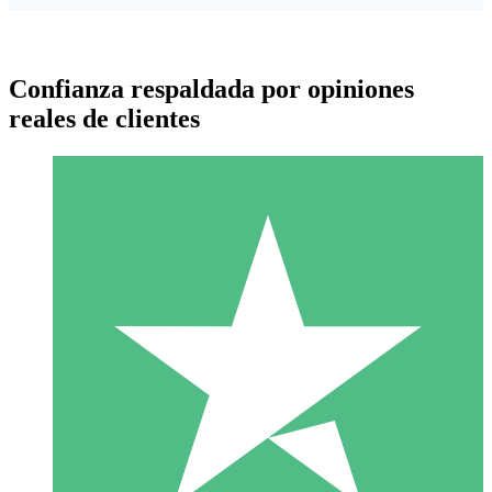
Confianza respaldada por opiniones
reales de clientes
Paquetes de Créditos Individuales
Paga según el uso con créditos de descarga. Sin compromiso
mensual.
1 Descarga
10
US$
00