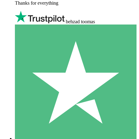
Thanks for everything
behzad toomas