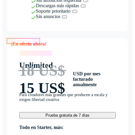
Sin atribución requerida
Descargas más rápidas
Soporte prioritario
Sin anuncios
¡En oferta ahora!
¡En oferta ahora!
Unlimited
18 US$
USD por mes
facturado
15 US$
anualmente
Para creadores más grandes que producen a escala y
exigen libertad creativa
Prueba gratuita de 7 días
Todo en Starter, más: