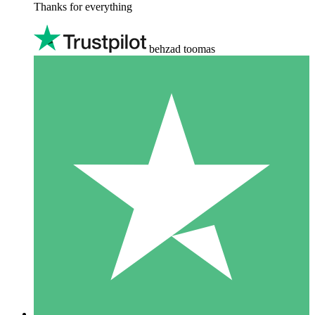
Thanks for everything
behzad toomas