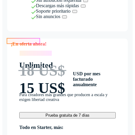
Sin atribución requerida
Descargas más rápidas
Soporte prioritario
Sin anuncios
¡En oferta ahora!
¡En oferta ahora!
Unlimited
18 US$
USD por mes
facturado
15 US$
anualmente
Para creadores más grandes que producen a escala y
exigen libertad creativa
Prueba gratuita de 7 días
Todo en Starter, más: