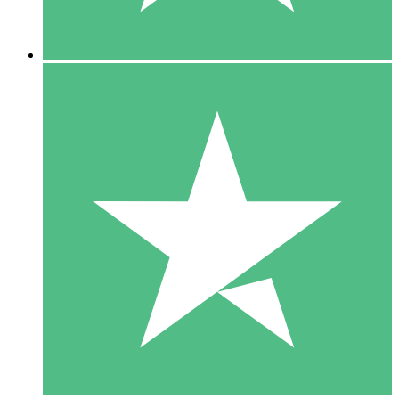
5 Descargas
15
US$
00
10 Descargas
20
US$
00