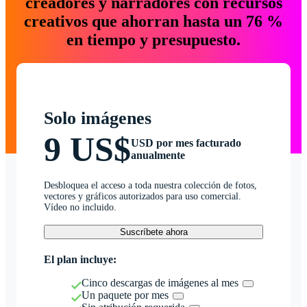
creadores y narradores con recursos
creativos que ahorran hasta un 76 %
en tiempo y presupuesto.
Solo imágenes
9 US$
USD por mes facturado
anualmente
Desbloquea el acceso a toda nuestra colección de fotos,
vectores y gráficos autorizados para uso comercial.
Vídeo no incluido.
Suscríbete ahora
El plan incluye:
Cinco descargas de imágenes al mes
Un paquete por mes