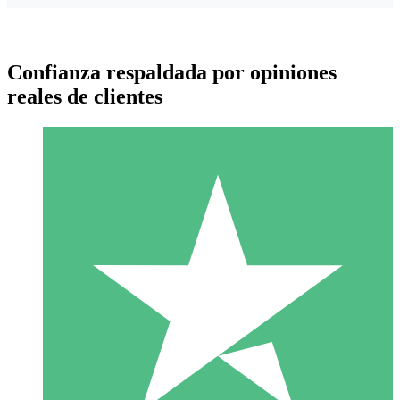
Confianza respaldada por opiniones
reales de clientes
Paquetes de Créditos Individuales
Paga según el uso con créditos de descarga. Sin compromiso
mensual.
1 Descarga
10
US$
00