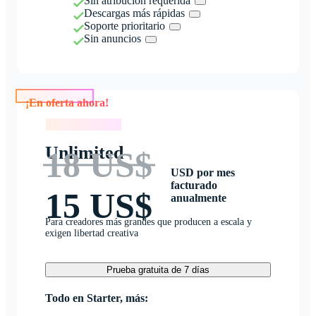
Sin atribución requerida
Descargas más rápidas
Soporte prioritario
Sin anuncios
¡En oferta ahora!
¡En oferta ahora!
Unlimited
18 US$
USD por mes
facturado
15 US$
anualmente
Para creadores más grandes que producen a escala y
exigen libertad creativa
Prueba gratuita de 7 días
Todo en Starter, más: