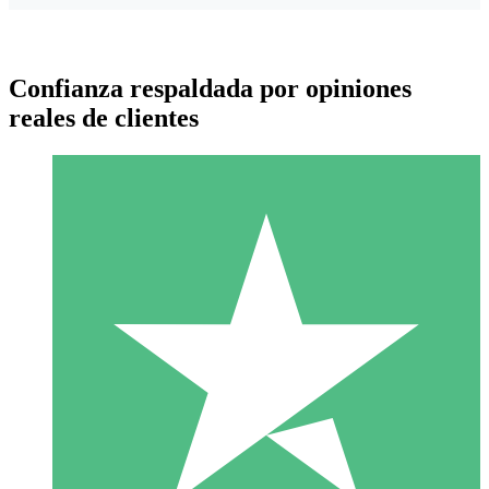
Confianza respaldada por opiniones
reales de clientes
Paquetes de Créditos Individuales
Paga según el uso con créditos de descarga. Sin compromiso
mensual.
1 Descarga
10
US$
00