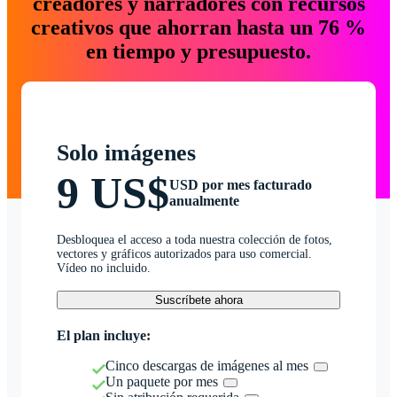
creadores y narradores con recursos
creativos que ahorran hasta un 76 %
en tiempo y presupuesto.
Solo imágenes
9 US$
USD por mes facturado
anualmente
Desbloquea el acceso a toda nuestra colección de fotos,
vectores y gráficos autorizados para uso comercial.
Vídeo no incluido.
Suscríbete ahora
El plan incluye:
Cinco descargas de imágenes al mes
Un paquete por mes