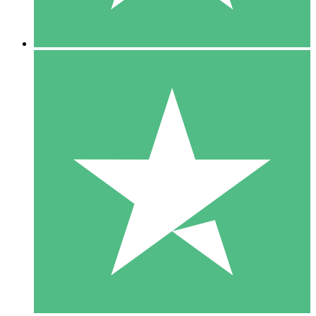
5 Descargas
15
US$
00
10 Descargas
20
US$
00