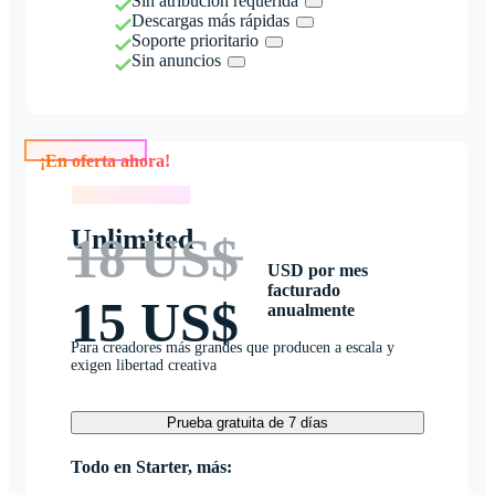
Sin atribución requerida
Descargas más rápidas
Soporte prioritario
Sin anuncios
¡En oferta ahora!
¡En oferta ahora!
Unlimited
18 US$
USD por mes
facturado
15 US$
anualmente
Para creadores más grandes que producen a escala y
exigen libertad creativa
Prueba gratuita de 7 días
Todo en Starter, más: