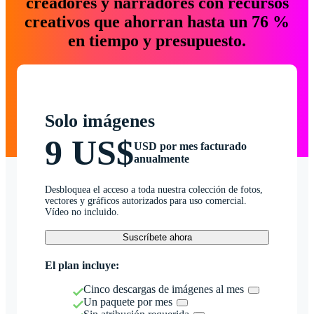
creadores y narradores con recursos
creativos que ahorran hasta un 76 %
en tiempo y presupuesto.
Solo imágenes
9 US$
USD por mes facturado
anualmente
Desbloquea el acceso a toda nuestra colección de fotos,
vectores y gráficos autorizados para uso comercial.
Vídeo no incluido.
Suscríbete ahora
El plan incluye:
Cinco descargas de imágenes al mes
Un paquete por mes