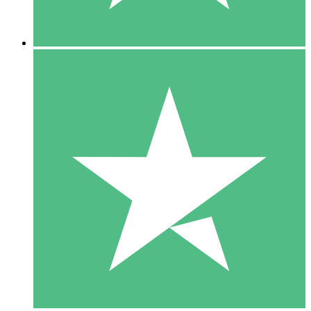
5 Descargas
15
US$
00
10 Descargas
20
US$
00