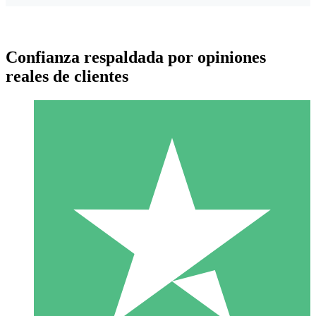
Confianza respaldada por opiniones
reales de clientes
Paquetes de Créditos Individuales
Paga según el uso con créditos de descarga. Sin compromiso
mensual.
1 Descarga
10
US$
00