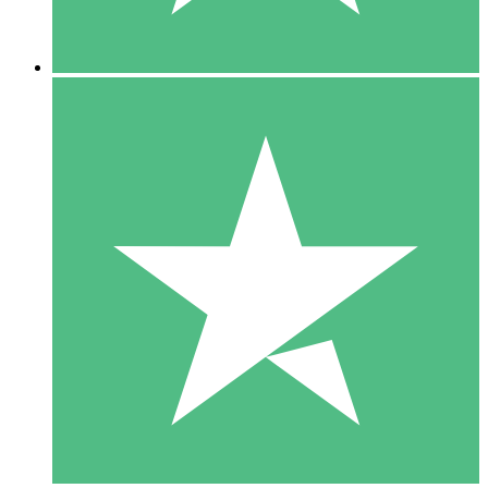
5 Descargas
15
US$
00
10 Descargas
20
US$
00