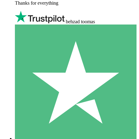
Thanks for everything
behzad toomas