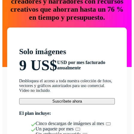
creadores y narradores con recursos
creativos que ahorran hasta un 76 %
en tiempo y presupuesto.
Solo imágenes
9 US$
USD por mes facturado
anualmente
Desbloquea el acceso a toda nuestra colección de fotos,
vectores y gráficos autorizados para uso comercial.
Vídeo no incluido.
Suscríbete ahora
El plan incluye:
Cinco descargas de imágenes al mes
Un paquete por mes