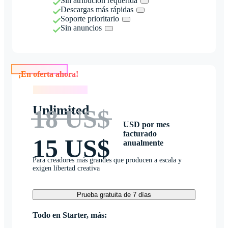
Sin atribución requerida
Descargas más rápidas
Soporte prioritario
Sin anuncios
¡En oferta ahora!
¡En oferta ahora!
Unlimited
18 US$
USD por mes
facturado
15 US$
anualmente
Para creadores más grandes que producen a escala y
exigen libertad creativa
Prueba gratuita de 7 días
Todo en Starter, más: