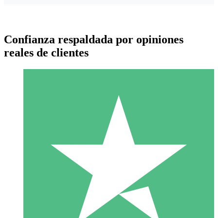
Confianza respaldada por opiniones
reales de clientes
Paquetes de Créditos Individuales
Paga según el uso con créditos de descarga. Sin compromiso
mensual.
1 Descarga
10
US$
00