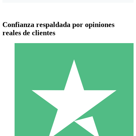
Confianza respaldada por opiniones
reales de clientes
Paquetes de Créditos Individuales
Paga según el uso con créditos de descarga. Sin compromiso
mensual.
1 Descarga
10
US$
00