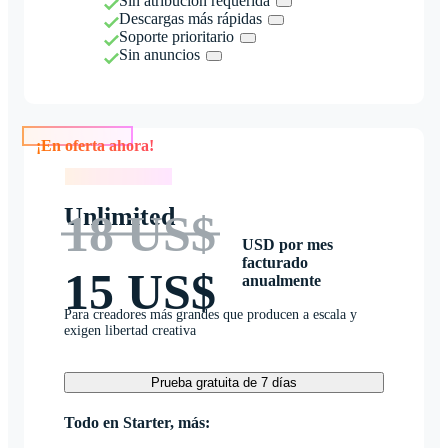
Sin atribución requerida
Descargas más rápidas
Soporte prioritario
Sin anuncios
¡En oferta ahora!
¡En oferta ahora!
Unlimited
18 US$
USD por mes
facturado
15 US$
anualmente
Para creadores más grandes que producen a escala y
exigen libertad creativa
Prueba gratuita de 7 días
Todo en Starter, más: