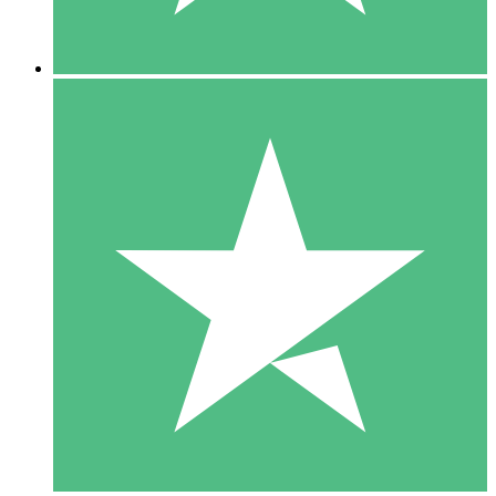
5 Descargas
15
US$
00
10 Descargas
20
US$
00