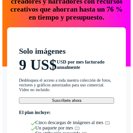
creadores y narradores con recursos
creativos que ahorran hasta un 76 %
en tiempo y presupuesto.
Solo imágenes
9 US$
USD por mes facturado
anualmente
Desbloquea el acceso a toda nuestra colección de fotos,
vectores y gráficos autorizados para uso comercial.
Vídeo no incluido.
Suscríbete ahora
El plan incluye:
Cinco descargas de imágenes al mes
Un paquete por mes