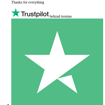
Thanks for everything
behzad toomas