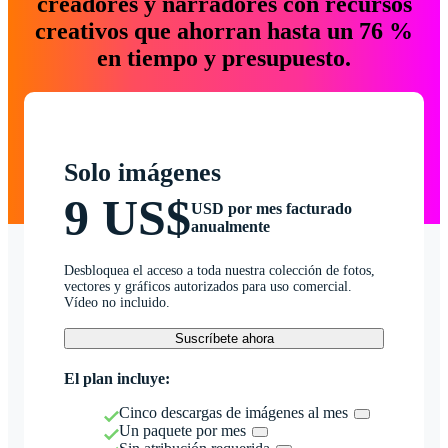
creadores y narradores con recursos
creativos que ahorran hasta un 76 %
en tiempo y presupuesto.
Solo imágenes
9 US$
USD por mes facturado
anualmente
Desbloquea el acceso a toda nuestra colección de fotos,
vectores y gráficos autorizados para uso comercial.
Vídeo no incluido.
Suscríbete ahora
El plan incluye:
Cinco descargas de imágenes al mes
Un paquete por mes