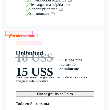
Sin atribución requerida
Descargas más rápidas
Soporte prioritario
Sin anuncios
¡En oferta ahora!
¡En oferta ahora!
Unlimited
18 US$
USD por mes
facturado
15 US$
anualmente
Para creadores más grandes que producen a escala y
exigen libertad creativa
Prueba gratuita de 7 días
Todo en Starter, más: