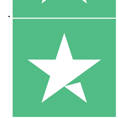
5 Descargas
15
US$
00
10 Descargas
20
US$
00