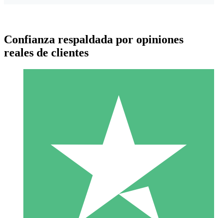
Confianza respaldada por opiniones
reales de clientes
Paquetes de Créditos Individuales
Paga según el uso con créditos de descarga. Sin compromiso
mensual.
1 Descarga
10
US$
00