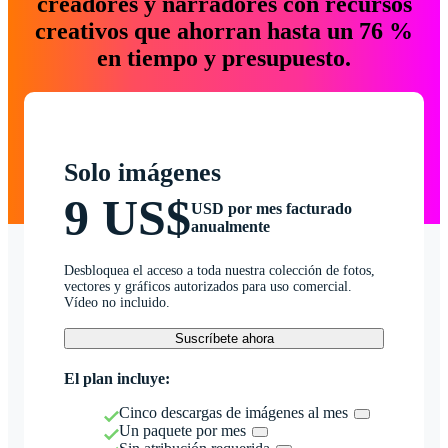
creadores y narradores con recursos
creativos que ahorran hasta un 76 %
en tiempo y presupuesto.
Solo imágenes
9 US$
USD por mes facturado
anualmente
Desbloquea el acceso a toda nuestra colección de fotos,
vectores y gráficos autorizados para uso comercial.
Vídeo no incluido.
Suscríbete ahora
El plan incluye:
Cinco descargas de imágenes al mes
Un paquete por mes