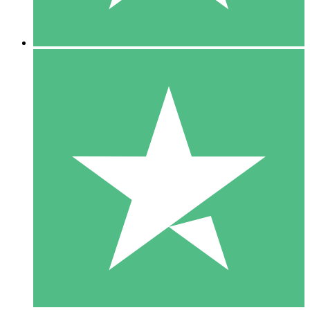
5 Descargas
15
US$
00
10 Descargas
20
US$
00