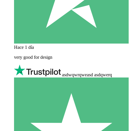
Hace 1 día
very good for design
asdwqwrqweasd asdqwerq