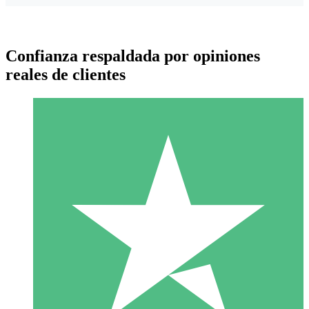
Confianza respaldada por opiniones
reales de clientes
Paquetes de Créditos Individuales
Paga según el uso con créditos de descarga. Sin compromiso
mensual.
1 Descarga
10
US$
00