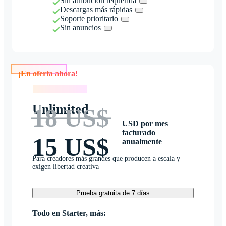
Sin atribución requerida
Descargas más rápidas
Soporte prioritario
Sin anuncios
¡En oferta ahora!
¡En oferta ahora!
Unlimited
18 US$
USD por mes
facturado
15 US$
anualmente
Para creadores más grandes que producen a escala y
exigen libertad creativa
Prueba gratuita de 7 días
Todo en Starter, más: