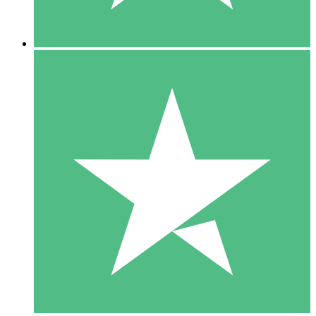
5 Descargas
15
US$
00
10 Descargas
20
US$
00