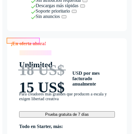
Sin atribución requerida
Descargas más rápidas
Soporte prioritario
Sin anuncios
¡En oferta ahora!
¡En oferta ahora!
Unlimited
18 US$
USD por mes
facturado
15 US$
anualmente
Para creadores más grandes que producen a escala y
exigen libertad creativa
Prueba gratuita de 7 días
Todo en Starter, más: