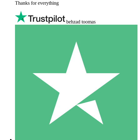
Thanks for everything
behzad toomas