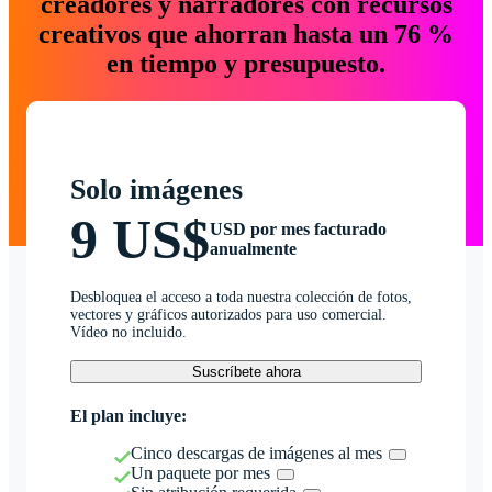
creadores y narradores con recursos
creativos que ahorran hasta un 76 %
en tiempo y presupuesto.
Solo imágenes
9 US$
USD por mes facturado
anualmente
Desbloquea el acceso a toda nuestra colección de fotos,
vectores y gráficos autorizados para uso comercial.
Vídeo no incluido.
Suscríbete ahora
El plan incluye:
Cinco descargas de imágenes al mes
Un paquete por mes