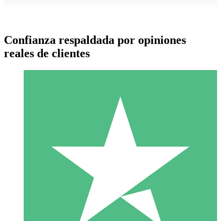
Confianza respaldada por opiniones
reales de clientes
Paquetes de Créditos Individuales
Paga según el uso con créditos de descarga. Sin compromiso
mensual.
1 Descarga
10
US$
00