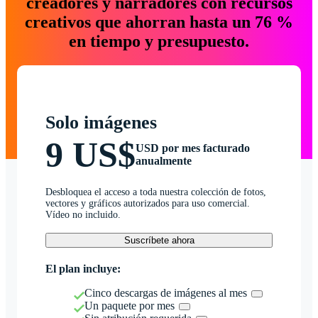
creadores y narradores con recursos
creativos que ahorran hasta un 76 %
en tiempo y presupuesto.
Solo imágenes
9 US$
USD por mes facturado
anualmente
Desbloquea el acceso a toda nuestra colección de fotos,
vectores y gráficos autorizados para uso comercial.
Vídeo no incluido.
Suscríbete ahora
El plan incluye:
Cinco descargas de imágenes al mes
Un paquete por mes