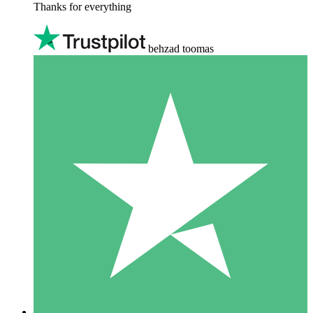
Thanks for everything
behzad toomas