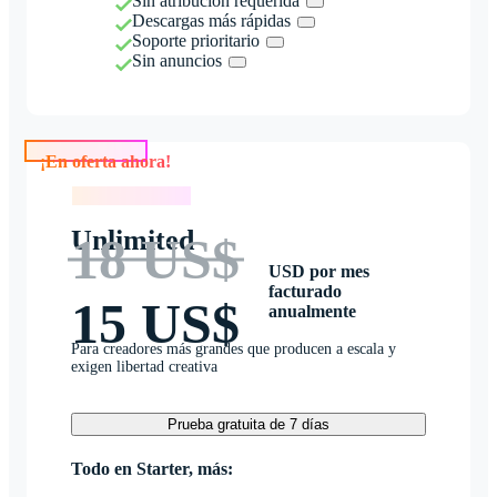
Sin atribución requerida
Descargas más rápidas
Soporte prioritario
Sin anuncios
¡En oferta ahora!
¡En oferta ahora!
Unlimited
18 US$
USD por mes
facturado
15 US$
anualmente
Para creadores más grandes que producen a escala y
exigen libertad creativa
Prueba gratuita de 7 días
Todo en Starter, más: