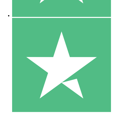
5 Descargas
15
US$
00
10 Descargas
20
US$
00