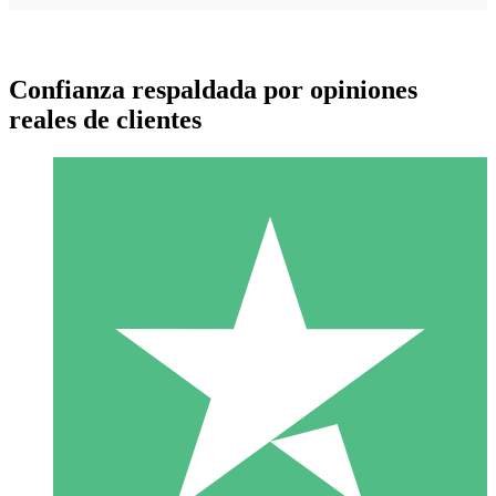
Confianza respaldada por opiniones
reales de clientes
Paquetes de Créditos Individuales
Paga según el uso con créditos de descarga. Sin compromiso
mensual.
1 Descarga
10
US$
00