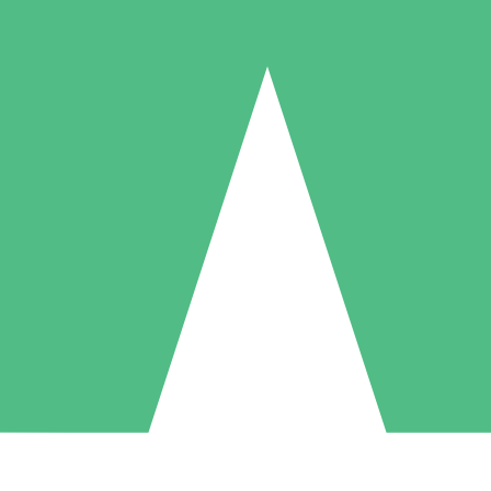
Paquetes de Créditos Individuales
Paga según el uso con créditos de descarga. Sin compromiso mensual.
1 Descarga
5 Descargas
10 Descargas
10
15
20
US$
00
US$
00
US$
00