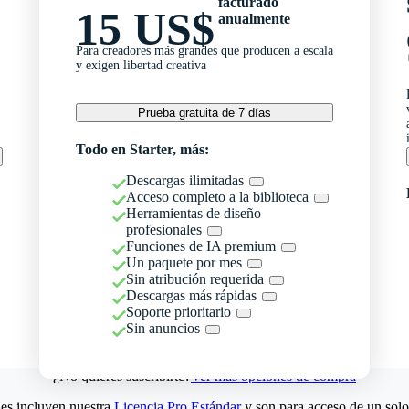
facturado
15 US$
anualmente
Para creadores más grandes que producen a escala
y exigen libertad creativa
Prueba gratuita de 7 días
Todo en Starter, más:
Descargas ilimitadas
Acceso completo a la biblioteca
Herramientas de diseño
profesionales
Funciones de IA premium
Un paquete por mes
Sin atribución requerida
Descargas más rápidas
Soporte prioritario
Sin anuncios
¿No quieres suscribirte?
Ver más opciones de compra
es incluyen nuestra
Licencia Pro Estándar
y son para acceso de un solo