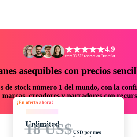
4.9
from 33.572 reviews on Trustpilot
anes asequibles con precios sencil
os de stock número 1 del mundo, con la confi
marcas, creadores y narradores con recurs
¡En oferta ahora!
un 76 % en tiempo y presupuesto.
¡En oferta ahora!
Unlimited
18 US$
USD por mes