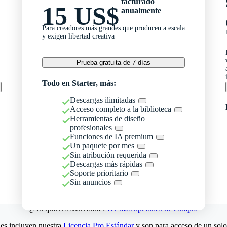
facturado
15 US$
anualmente
Para creadores más grandes que producen a escala
y exigen libertad creativa
Prueba gratuita de 7 días
Todo en Starter, más:
Descargas ilimitadas
Acceso completo a la biblioteca
Herramientas de diseño
profesionales
Funciones de IA premium
Un paquete por mes
Sin atribución requerida
Descargas más rápidas
Soporte prioritario
Sin anuncios
¿No quieres suscribirte?
Ver más opciones de compra
es incluyen nuestra
Licencia Pro Estándar
y son para acceso de un solo