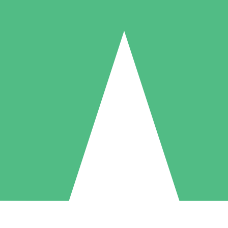
Paquetes de Créditos Individuales
Paga según el uso con créditos de descarga. Sin compromiso mensual.
1 Descarga
5 Descargas
10 Descargas
10
15
20
US$
00
US$
00
US$
00