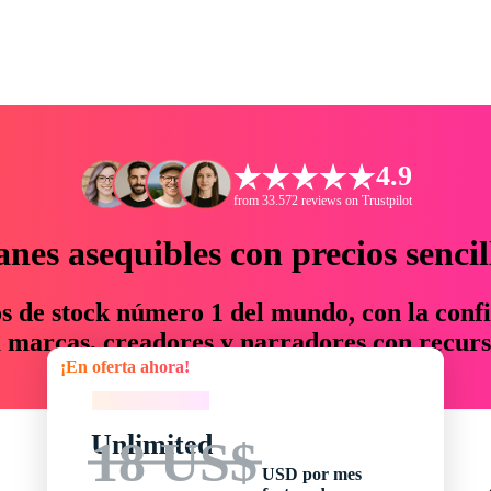
4.9
from 33.572 reviews on Trustpilot
anes asequibles con precios sencil
os de stock número 1 del mundo, con la confi
marcas, creadores y narradores con recurs
¡En oferta ahora!
un 76 % en tiempo y presupuesto.
¡En oferta ahora!
Unlimited
18 US$
USD por mes