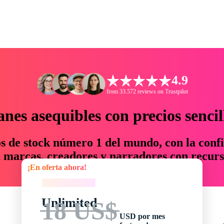
4.9
from 33.572 reviews on Trustpilot
anes asequibles con precios sencil
os de stock número 1 del mundo, con la confi
marcas, creadores y narradores con recurs
¡En oferta ahora!
un 76 % en tiempo y presupuesto.
¡En oferta ahora!
Unlimited
18 US$
USD por mes