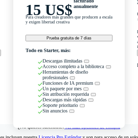
facturado
15 US$
anualmente
Para creadores más grandes que producen a escala
y exigen libertad creativa
Prueba gratuita de 7 días
Todo en Starter, más:
Descargas ilimitadas
Acceso completo a la biblioteca
Herramientas de diseño
profesionales
Funciones de IA premium
Un paquete por mes
Sin atribución requerida
Descargas más rápidas
Soporte prioritario
Sin anuncios
¿No quieres suscribirte?
Ver más opciones de compra
es incluyen nuestra
Licencia Pro Estándar
y son para acceso de un solo