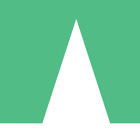
Paquetes de Créditos Individuales
Paga según el uso con créditos de descarga. Sin compromiso mensual.
1 Descarga
5 Descargas
10 Descargas
10
15
20
US$
00
US$
00
US$
00