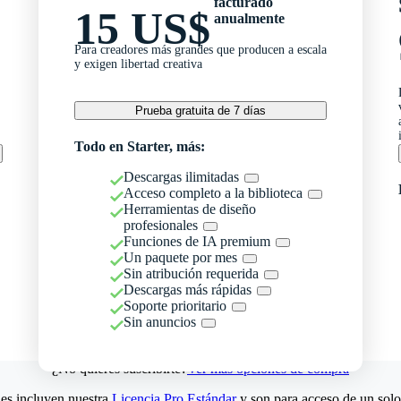
facturado
15 US$
anualmente
Para creadores más grandes que producen a escala
y exigen libertad creativa
Prueba gratuita de 7 días
Todo en Starter, más:
Descargas ilimitadas
Acceso completo a la biblioteca
Herramientas de diseño
profesionales
Funciones de IA premium
Un paquete por mes
Sin atribución requerida
Descargas más rápidas
Soporte prioritario
Sin anuncios
¿No quieres suscribirte?
Ver más opciones de compra
es incluyen nuestra
Licencia Pro Estándar
y son para acceso de un solo