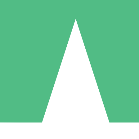
Paquetes de Créditos Individuales
Paga según el uso con créditos de descarga. Sin compromiso mensual.
1 Descarga
5 Descargas
10 Descargas
10
15
20
US$
00
US$
00
US$
00