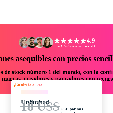
4.9
from 33.572 reviews on Trustpilot
anes asequibles con precios sencil
os de stock número 1 del mundo, con la confi
marcas, creadores y narradores con recurs
¡En oferta ahora!
un 76 % en tiempo y presupuesto.
¡En oferta ahora!
Unlimited
18 US$
USD por mes