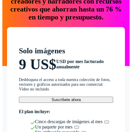
creadores y narradores con recursos
creativos que ahorran hasta un 76 %
en tiempo y presupuesto.
Solo imágenes
9 US$
USD por mes facturado
anualmente
Desbloquea el acceso a toda nuestra colección de fotos,
vectores y gráficos autorizados para uso comercial.
Vídeo no incluido.
Suscríbete ahora
El plan incluye:
Cinco descargas de imágenes al mes
Un paquete por mes