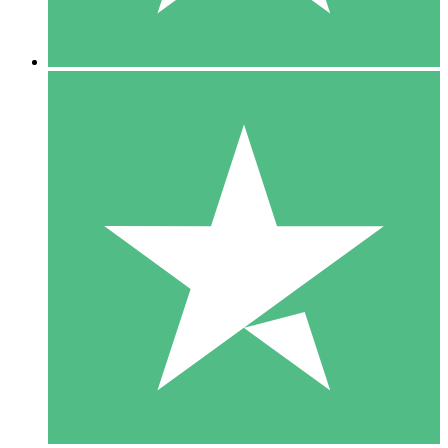
5 Descargas
15
US$
00
10 Descargas
20
US$
00