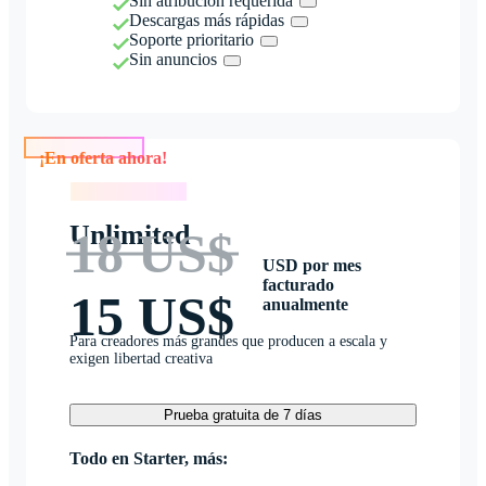
Sin atribución requerida
Descargas más rápidas
Soporte prioritario
Sin anuncios
¡En oferta ahora!
¡En oferta ahora!
Unlimited
18 US$
USD por mes
facturado
15 US$
anualmente
Para creadores más grandes que producen a escala y
exigen libertad creativa
Prueba gratuita de 7 días
Todo en Starter, más: