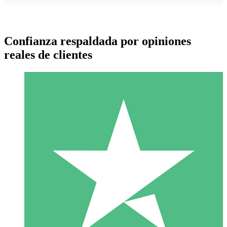
Confianza respaldada por opiniones
reales de clientes
Paquetes de Créditos Individuales
Paga según el uso con créditos de descarga. Sin compromiso
mensual.
1 Descarga
10
US$
00