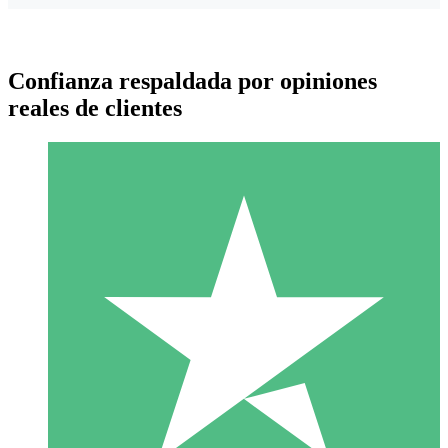
Confianza respaldada por opiniones
reales de clientes
Paquetes de Créditos Individuales
Paga según el uso con créditos de descarga. Sin compromiso
mensual.
1 Descarga
10
US$
00