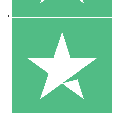
5 Descargas
15
US$
00
10 Descargas
20
US$
00