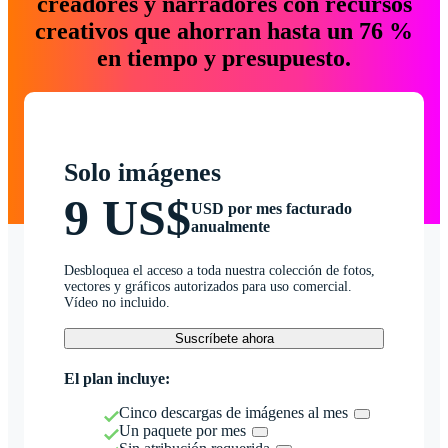
creadores y narradores con recursos
creativos que ahorran hasta un 76 %
en tiempo y presupuesto.
Solo imágenes
9 US$
USD por mes facturado
anualmente
Desbloquea el acceso a toda nuestra colección de fotos,
vectores y gráficos autorizados para uso comercial.
Vídeo no incluido.
Suscríbete ahora
El plan incluye:
Cinco descargas de imágenes al mes
Un paquete por mes