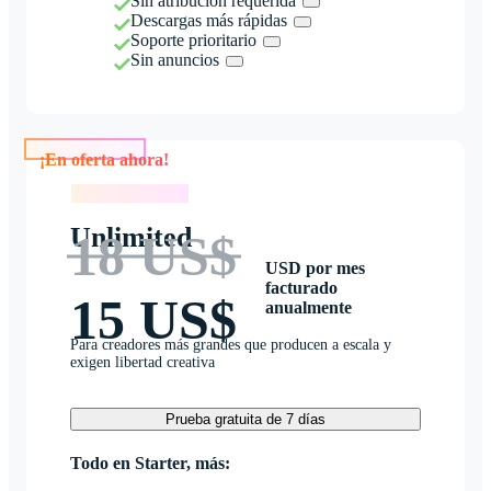
Sin atribución requerida
Descargas más rápidas
Soporte prioritario
Sin anuncios
¡En oferta ahora!
¡En oferta ahora!
Unlimited
18 US$
USD por mes
facturado
15 US$
anualmente
Para creadores más grandes que producen a escala y
exigen libertad creativa
Prueba gratuita de 7 días
Todo en Starter, más: