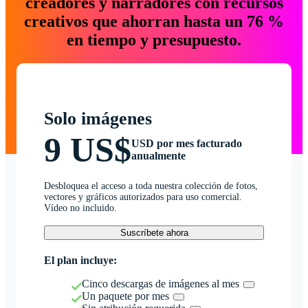
creadores y narradores con recursos
creativos que ahorran hasta un 76 %
en tiempo y presupuesto.
Solo imágenes
9 US$
USD por mes facturado
anualmente
Desbloquea el acceso a toda nuestra colección de fotos,
vectores y gráficos autorizados para uso comercial.
Vídeo no incluido.
Suscríbete ahora
El plan incluye:
Cinco descargas de imágenes al mes
Un paquete por mes