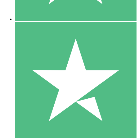
5 Descargas
15
US$
00
10 Descargas
20
US$
00