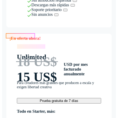
Sin atribución requerida
Descargas más rápidas
Soporte prioritario
Sin anuncios
¡En oferta ahora!
¡En oferta ahora!
Unlimited
18 US$
USD por mes
facturado
15 US$
anualmente
Para creadores más grandes que producen a escala y
exigen libertad creativa
Prueba gratuita de 7 días
Todo en Starter, más: