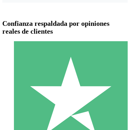
Confianza respaldada por opiniones
reales de clientes
Paquetes de Créditos Individuales
Paga según el uso con créditos de descarga. Sin compromiso
mensual.
1 Descarga
10
US$
00