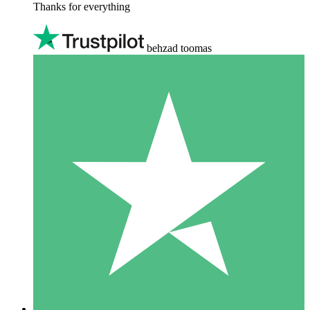
Thanks for everything
behzad toomas