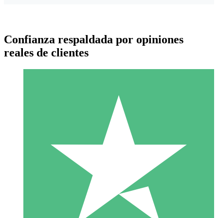
Confianza respaldada por opiniones
reales de clientes
Paquetes de Créditos Individuales
Paga según el uso con créditos de descarga. Sin compromiso
mensual.
1 Descarga
10
US$
00