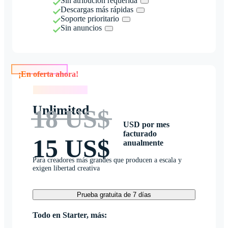
Sin atribución requerida
Descargas más rápidas
Soporte prioritario
Sin anuncios
¡En oferta ahora!
¡En oferta ahora!
Unlimited
18 US$
USD por mes
facturado
15 US$
anualmente
Para creadores más grandes que producen a escala y
exigen libertad creativa
Prueba gratuita de 7 días
Todo en Starter, más: