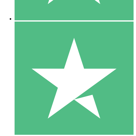
5 Descargas
15
US$
00
10 Descargas
20
US$
00