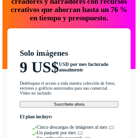
creadores y narradores con recursos
creativos que ahorran hasta un 76 %
en tiempo y presupuesto.
Solo imágenes
9 US$
USD por mes facturado
anualmente
Desbloquea el acceso a toda nuestra colección de fotos,
vectores y gráficos autorizados para uso comercial.
Vídeo no incluido.
Suscríbete ahora
El plan incluye:
Cinco descargas de imágenes al mes
Un paquete por mes