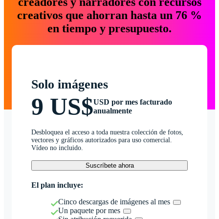
creadores y narradores con recursos
creativos que ahorran hasta un 76 %
en tiempo y presupuesto.
Solo imágenes
9 US$
USD por mes facturado
anualmente
Desbloquea el acceso a toda nuestra colección de fotos,
vectores y gráficos autorizados para uso comercial.
Vídeo no incluido.
Suscríbete ahora
El plan incluye:
Cinco descargas de imágenes al mes
Un paquete por mes