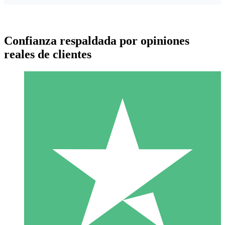
Confianza respaldada por opiniones
reales de clientes
Paquetes de Créditos Individuales
Paga según el uso con créditos de descarga. Sin compromiso
mensual.
1 Descarga
10
US$
00