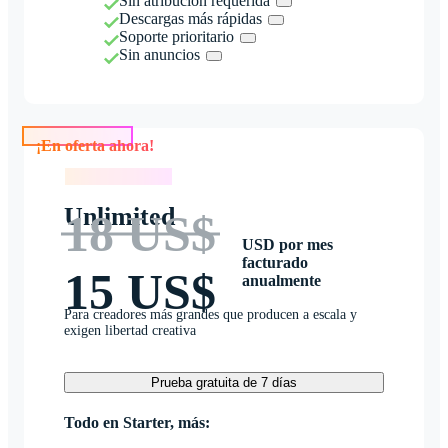
Sin atribución requerida
Descargas más rápidas
Soporte prioritario
Sin anuncios
¡En oferta ahora!
¡En oferta ahora!
Unlimited
18 US$
USD por mes
facturado
15 US$
anualmente
Para creadores más grandes que producen a escala y
exigen libertad creativa
Prueba gratuita de 7 días
Todo en Starter, más: