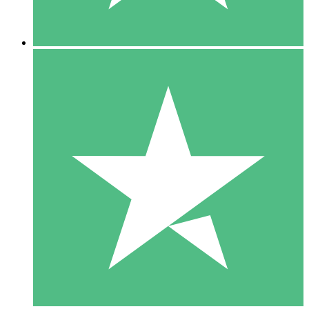
5 Descargas
15
US$
00
10 Descargas
20
US$
00