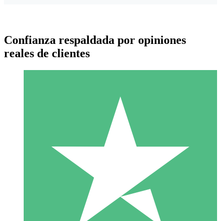
Confianza respaldada por opiniones
reales de clientes
Paquetes de Créditos Individuales
Paga según el uso con créditos de descarga. Sin compromiso
mensual.
1 Descarga
10
US$
00