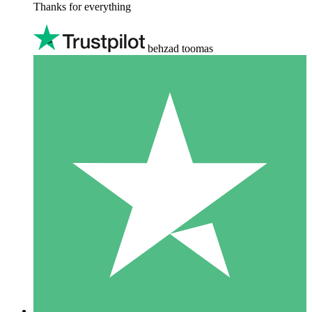
Thanks for everything
behzad toomas