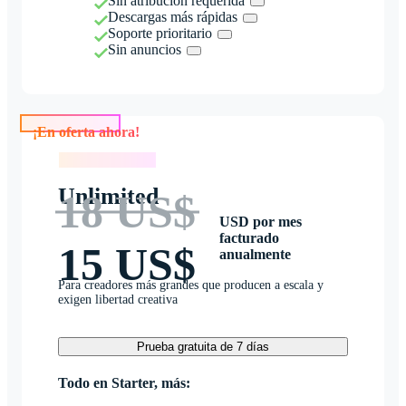
Sin atribución requerida
Descargas más rápidas
Soporte prioritario
Sin anuncios
¡En oferta ahora!
¡En oferta ahora!
Unlimited
18 US$
USD por mes
facturado
15 US$
anualmente
Para creadores más grandes que producen a escala y
exigen libertad creativa
Prueba gratuita de 7 días
Todo en Starter, más: