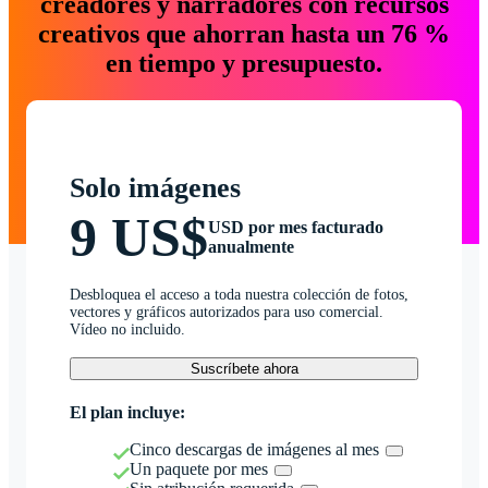
creadores y narradores con recursos
creativos que ahorran hasta un 76 %
en tiempo y presupuesto.
Solo imágenes
9 US$
USD por mes facturado
anualmente
Desbloquea el acceso a toda nuestra colección de fotos,
vectores y gráficos autorizados para uso comercial.
Vídeo no incluido.
Suscríbete ahora
El plan incluye:
Cinco descargas de imágenes al mes
Un paquete por mes