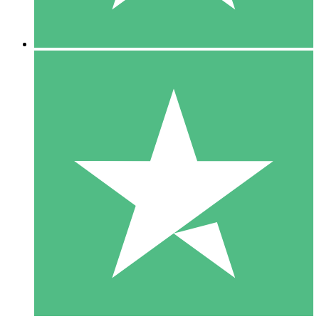
5 Descargas
15
US$
00
10 Descargas
20
US$
00