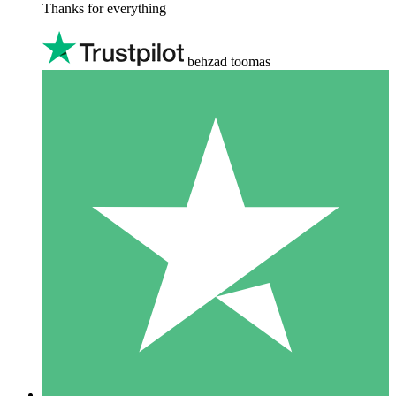
Thanks for everything
behzad toomas