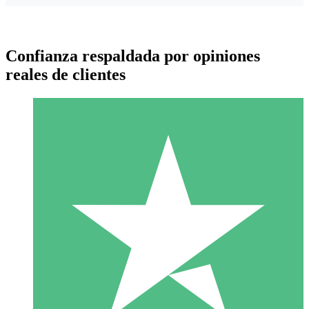
Confianza respaldada por opiniones
reales de clientes
Paquetes de Créditos Individuales
Paga según el uso con créditos de descarga. Sin compromiso
mensual.
1 Descarga
10
US$
00