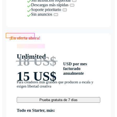
Sin atribución requerida
Descargas más rápidas
Soporte prioritario
Sin anuncios
¡En oferta ahora!
¡En oferta ahora!
Unlimited
18 US$
USD por mes
facturado
15 US$
anualmente
Para creadores más grandes que producen a escala y
exigen libertad creativa
Prueba gratuita de 7 días
Todo en Starter, más: