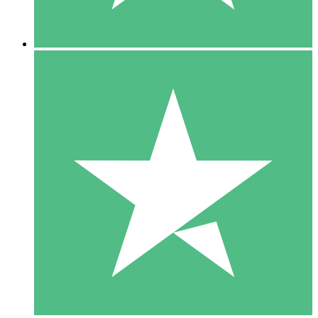
5 Descargas
15
US$
00
10 Descargas
20
US$
00