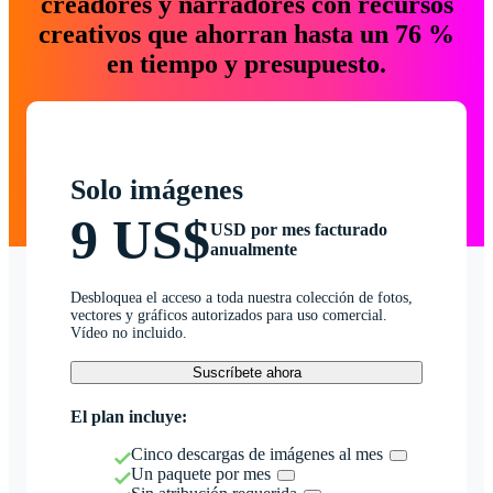
creadores y narradores con recursos
creativos que ahorran hasta un 76 %
en tiempo y presupuesto.
Solo imágenes
9 US$
USD por mes facturado
anualmente
Desbloquea el acceso a toda nuestra colección de fotos,
vectores y gráficos autorizados para uso comercial.
Vídeo no incluido.
Suscríbete ahora
El plan incluye:
Cinco descargas de imágenes al mes
Un paquete por mes