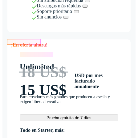
Sin atribución requerida
Descargas más rápidas
Soporte prioritario
Sin anuncios
¡En oferta ahora!
¡En oferta ahora!
Unlimited
18 US$
USD por mes
facturado
15 US$
anualmente
Para creadores más grandes que producen a escala y
exigen libertad creativa
Prueba gratuita de 7 días
Todo en Starter, más: