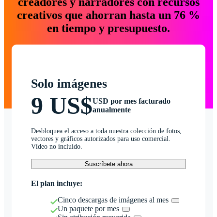
creadores y narradores con recursos
creativos que ahorran hasta un 76 %
en tiempo y presupuesto.
Solo imágenes
9 US$
USD por mes facturado
anualmente
Desbloquea el acceso a toda nuestra colección de fotos,
vectores y gráficos autorizados para uso comercial.
Vídeo no incluido.
Suscríbete ahora
El plan incluye:
Cinco descargas de imágenes al mes
Un paquete por mes