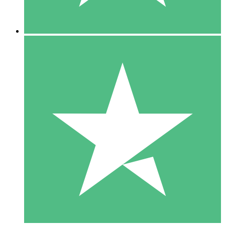
5 Descargas
15
US$
00
10 Descargas
20
US$
00