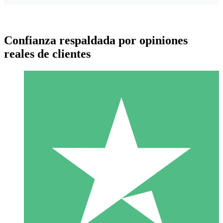
Confianza respaldada por opiniones
reales de clientes
Paquetes de Créditos Individuales
Paga según el uso con créditos de descarga. Sin compromiso
mensual.
1 Descarga
10
US$
00