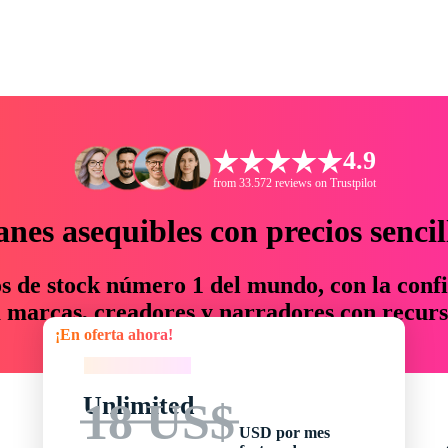
4.9
from 33.572 reviews on Trustpilot
anes asequibles con precios sencil
os de stock número 1 del mundo, con la confi
marcas, creadores y narradores con recurs
¡En oferta ahora!
un 76 % en tiempo y presupuesto.
¡En oferta ahora!
Unlimited
18 US$
USD por mes