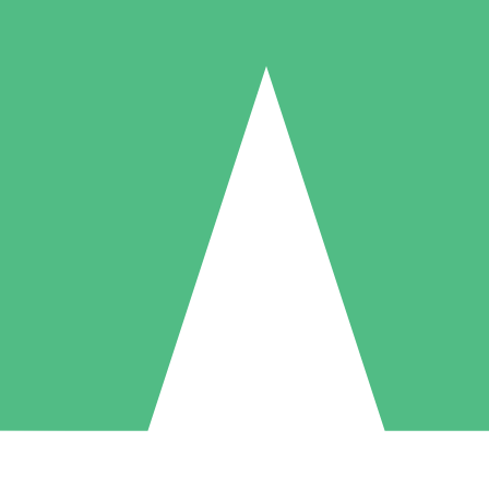
Paquetes de Créditos Individuales
Paga según el uso con créditos de descarga. Sin compromiso mensual.
1 Descarga
5 Descargas
10 Descargas
10
15
20
US$
00
US$
00
US$
00