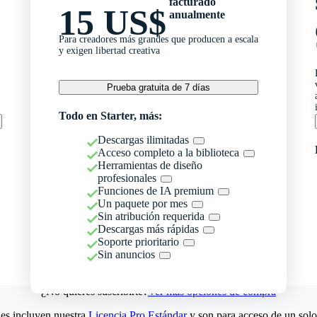
facturado
15 US$
anualmente
Para creadores más grandes que producen a escala
y exigen libertad creativa
Prueba gratuita de 7 días
Todo en Starter, más:
Descargas ilimitadas
Acceso completo a la biblioteca
Herramientas de diseño
profesionales
Funciones de IA premium
Un paquete por mes
Sin atribución requerida
Descargas más rápidas
Soporte prioritario
Sin anuncios
¿No quieres suscribirte?
Ver más opciones de compra
es incluyen nuestra
Licencia Pro Estándar
y son para acceso de un solo