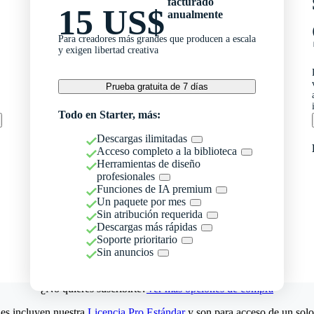
facturado
15 US$
anualmente
Para creadores más grandes que producen a escala
y exigen libertad creativa
Prueba gratuita de 7 días
Todo en Starter, más:
Descargas ilimitadas
Acceso completo a la biblioteca
Herramientas de diseño
profesionales
Funciones de IA premium
Un paquete por mes
Sin atribución requerida
Descargas más rápidas
Soporte prioritario
Sin anuncios
¿No quieres suscribirte?
Ver más opciones de compra
es incluyen nuestra
Licencia Pro Estándar
y son para acceso de un solo