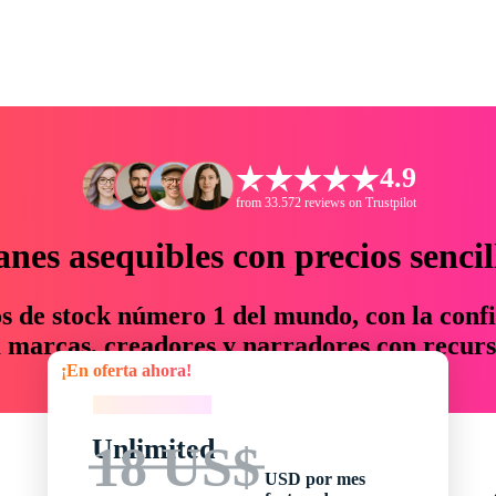
4.9
from 33.572 reviews on Trustpilot
anes asequibles con precios sencil
os de stock número 1 del mundo, con la confi
marcas, creadores y narradores con recurs
¡En oferta ahora!
un 76 % en tiempo y presupuesto.
¡En oferta ahora!
Unlimited
18 US$
USD por mes