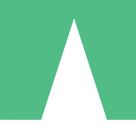
Paquetes de Créditos Individuales
Paga según el uso con créditos de descarga. Sin compromiso mensual.
1 Descarga
5 Descargas
10 Descargas
10
15
20
US$
00
US$
00
US$
00