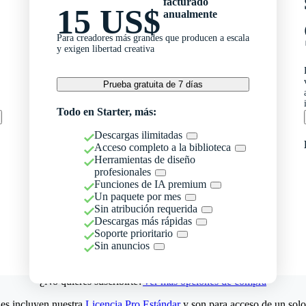
facturado
15 US$
anualmente
Para creadores más grandes que producen a escala
y exigen libertad creativa
Prueba gratuita de 7 días
Todo en Starter, más:
Descargas ilimitadas
Acceso completo a la biblioteca
Herramientas de diseño
profesionales
Funciones de IA premium
Un paquete por mes
Sin atribución requerida
Descargas más rápidas
Soporte prioritario
Sin anuncios
¿No quieres suscribirte?
Ver más opciones de compra
es incluyen nuestra
Licencia Pro Estándar
y son para acceso de un solo