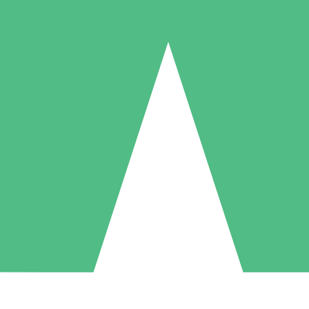
Paquetes de Créditos Individuales
Paga según el uso con créditos de descarga. Sin compromiso mensual.
1 Descarga
5 Descargas
10 Descargas
10
15
20
US$
00
US$
00
US$
00