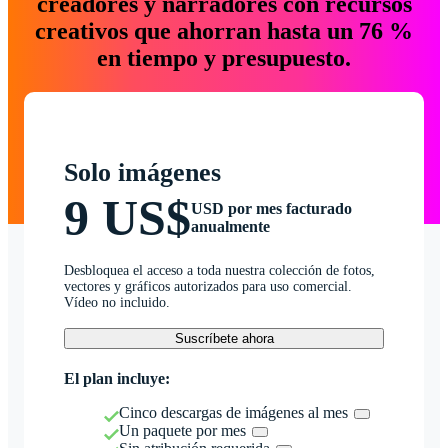
creadores y narradores con recursos
creativos que ahorran hasta un 76 %
en tiempo y presupuesto.
Solo imágenes
9 US$
USD por mes facturado
anualmente
Desbloquea el acceso a toda nuestra colección de fotos,
vectores y gráficos autorizados para uso comercial.
Vídeo no incluido.
Suscríbete ahora
El plan incluye:
Cinco descargas de imágenes al mes
Un paquete por mes