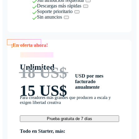
Sin atribución requerida
Descargas más rápidas
Soporte prioritario
Sin anuncios
¡En oferta ahora!
¡En oferta ahora!
Unlimited
18 US$
USD por mes
facturado
15 US$
anualmente
Para creadores más grandes que producen a escala y
exigen libertad creativa
Prueba gratuita de 7 días
Todo en Starter, más: