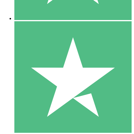
5 Descargas
15
US$
00
10 Descargas
20
US$
00