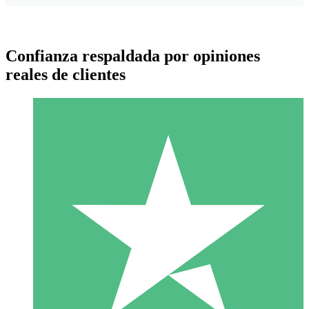
Confianza respaldada por opiniones
reales de clientes
Paquetes de Créditos Individuales
Paga según el uso con créditos de descarga. Sin compromiso
mensual.
1 Descarga
10
US$
00