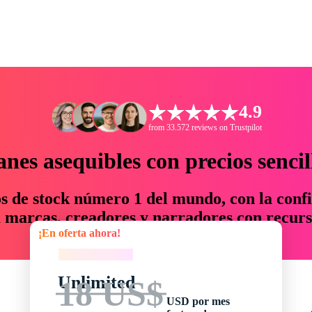
4.9
from 33.572 reviews on Trustpilot
anes asequibles con precios sencil
os de stock número 1 del mundo, con la confi
marcas, creadores y narradores con recurs
¡En oferta ahora!
un 76 % en tiempo y presupuesto.
¡En oferta ahora!
Unlimited
18 US$
USD por mes