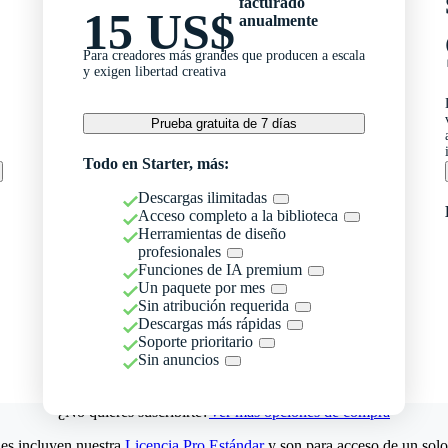
facturado
15 US$
anualmente
Para creadores más grandes que producen a escala
y exigen libertad creativa
Prueba gratuita de 7 días
Todo en Starter, más:
Descargas ilimitadas
Acceso completo a la biblioteca
Herramientas de diseño
profesionales
Funciones de IA premium
Un paquete por mes
Sin atribución requerida
Descargas más rápidas
Soporte prioritario
Sin anuncios
¿No quieres suscribirte?
Ver más opciones de compra
es incluyen nuestra
Licencia Pro Estándar
y son para acceso de un solo