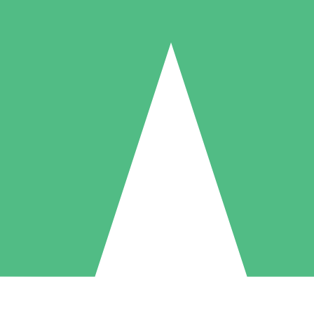
Paquetes de Créditos Individuales
Paga según el uso con créditos de descarga. Sin compromiso mensual.
1 Descarga
5 Descargas
10 Descargas
10
15
20
US$
00
US$
00
US$
00