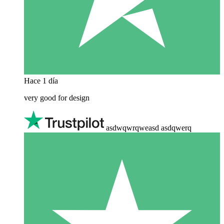
Hace 1 día
very good for design
asdwqwrqweasd asdqwerq