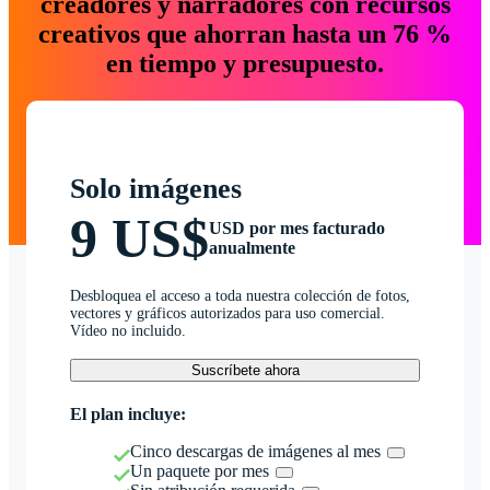
creadores y narradores con recursos
creativos que ahorran hasta un 76 %
en tiempo y presupuesto.
Solo imágenes
9 US$
USD por mes facturado
anualmente
Desbloquea el acceso a toda nuestra colección de fotos,
vectores y gráficos autorizados para uso comercial.
Vídeo no incluido.
Suscríbete ahora
El plan incluye:
Cinco descargas de imágenes al mes
Un paquete por mes