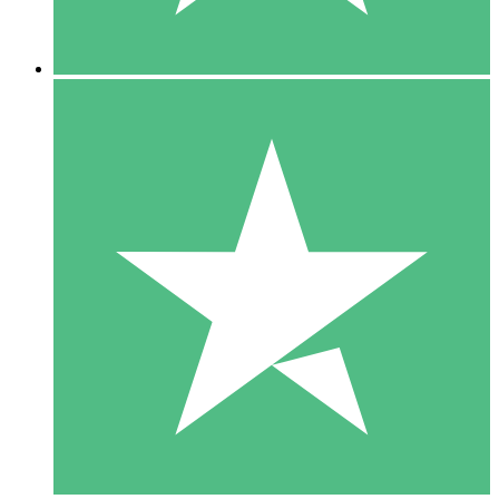
5 Descargas
15
US$
00
10 Descargas
20
US$
00