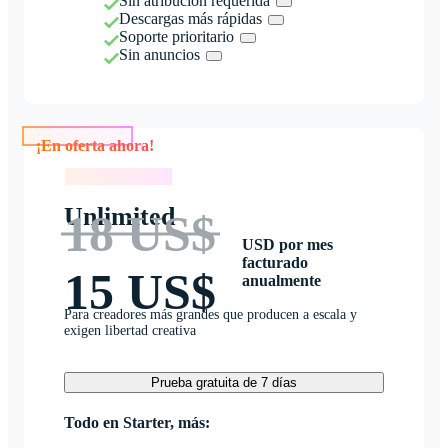
Sin atribución requerida
Descargas más rápidas
Soporte prioritario
Sin anuncios
¡En oferta ahora!
¡En oferta ahora!
Unlimited
18 US$
USD por mes
facturado
15 US$
anualmente
Para creadores más grandes que producen a escala y
exigen libertad creativa
Prueba gratuita de 7 días
Todo en Starter, más: