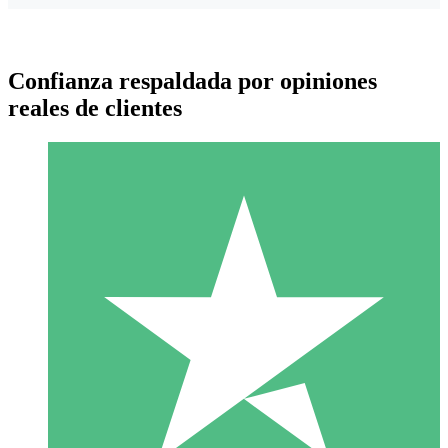
Confianza respaldada por opiniones
reales de clientes
Paquetes de Créditos Individuales
Paga según el uso con créditos de descarga. Sin compromiso
mensual.
1 Descarga
10
US$
00