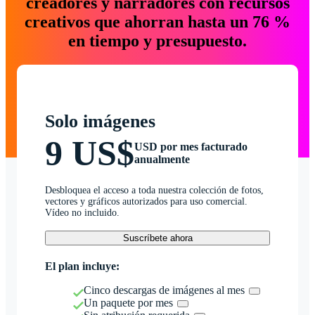
creadores y narradores con recursos
creativos que ahorran hasta un 76 %
en tiempo y presupuesto.
Solo imágenes
9 US$
USD por mes facturado
anualmente
Desbloquea el acceso a toda nuestra colección de fotos,
vectores y gráficos autorizados para uso comercial.
Vídeo no incluido.
Suscríbete ahora
El plan incluye:
Cinco descargas de imágenes al mes
Un paquete por mes