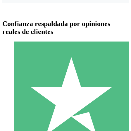
Confianza respaldada por opiniones
reales de clientes
Paquetes de Créditos Individuales
Paga según el uso con créditos de descarga. Sin compromiso
mensual.
1 Descarga
10
US$
00