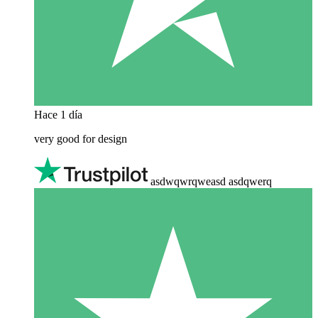
Hace 1 día
very good for design
asdwqwrqweasd asdqwerq