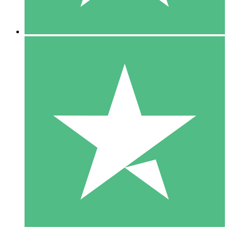
5 Descargas
15
US$
00
10 Descargas
20
US$
00