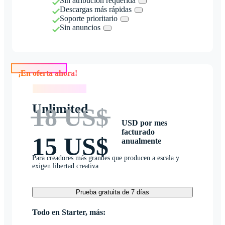
Sin atribución requerida
Descargas más rápidas
Soporte prioritario
Sin anuncios
¡En oferta ahora!
¡En oferta ahora!
Unlimited
18 US$
USD por mes
facturado
15 US$
anualmente
Para creadores más grandes que producen a escala y
exigen libertad creativa
Prueba gratuita de 7 días
Todo en Starter, más: