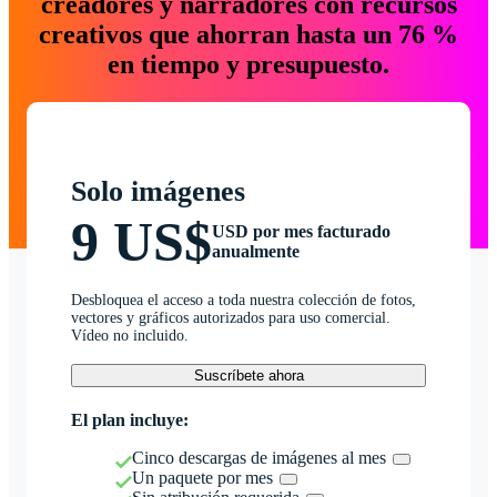
creadores y narradores con recursos
creativos que ahorran hasta un 76 %
en tiempo y presupuesto.
Solo imágenes
9 US$
USD por mes facturado
anualmente
Desbloquea el acceso a toda nuestra colección de fotos,
vectores y gráficos autorizados para uso comercial.
Vídeo no incluido.
Suscríbete ahora
El plan incluye:
Cinco descargas de imágenes al mes
Un paquete por mes