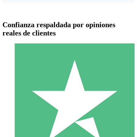
Confianza respaldada por opiniones
reales de clientes
Paquetes de Créditos Individuales
Paga según el uso con créditos de descarga. Sin compromiso
mensual.
1 Descarga
10
US$
00