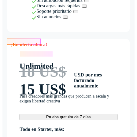
Sin atribución requerida
Descargas más rápidas
Soporte prioritario
Sin anuncios
¡En oferta ahora!
¡En oferta ahora!
Unlimited
18 US$
USD por mes
facturado
15 US$
anualmente
Para creadores más grandes que producen a escala y
exigen libertad creativa
Prueba gratuita de 7 días
Todo en Starter, más: