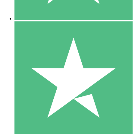
5 Descargas
15
US$
00
10 Descargas
20
US$
00