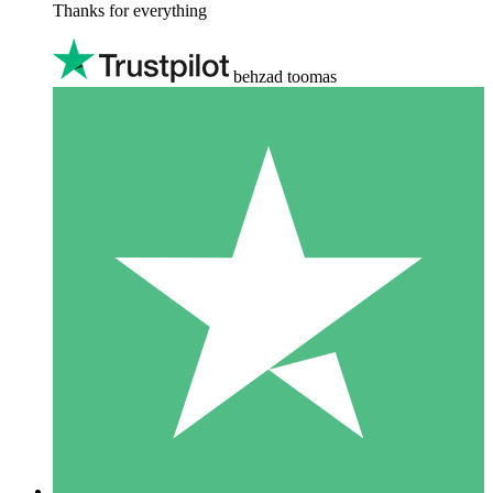
Thanks for everything
behzad toomas