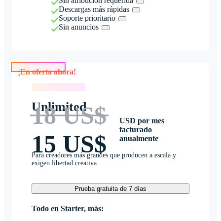
Sin atribución requerida
Descargas más rápidas
Soporte prioritario
Sin anuncios
¡En oferta ahora!
¡En oferta ahora!
Unlimited
18 US$
USD por mes
facturado
15 US$
anualmente
Para creadores más grandes que producen a escala y
exigen libertad creativa
Prueba gratuita de 7 días
Todo en Starter, más: