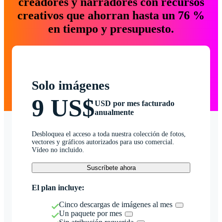
creadores y narradores con recursos
creativos que ahorran hasta un 76 %
en tiempo y presupuesto.
Solo imágenes
9 US$
USD por mes facturado
anualmente
Desbloquea el acceso a toda nuestra colección de fotos,
vectores y gráficos autorizados para uso comercial.
Vídeo no incluido.
Suscríbete ahora
El plan incluye:
Cinco descargas de imágenes al mes
Un paquete por mes