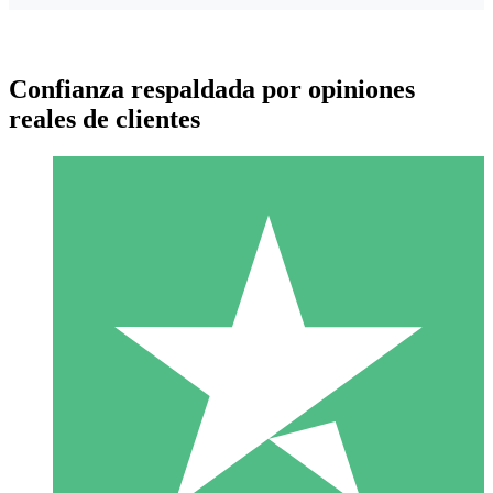
Confianza respaldada por opiniones
reales de clientes
Paquetes de Créditos Individuales
Paga según el uso con créditos de descarga. Sin compromiso
mensual.
1 Descarga
10
US$
00