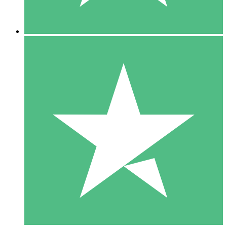
5 Descargas
15
US$
00
10 Descargas
20
US$
00