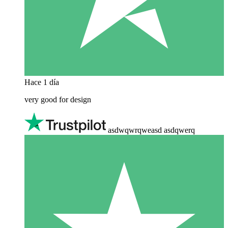
Hace 1 día
very good for design
asdwqwrqweasd asdqwerq