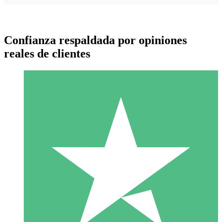
Confianza respaldada por opiniones
reales de clientes
Paquetes de Créditos Individuales
Paga según el uso con créditos de descarga. Sin compromiso
mensual.
1 Descarga
10
US$
00