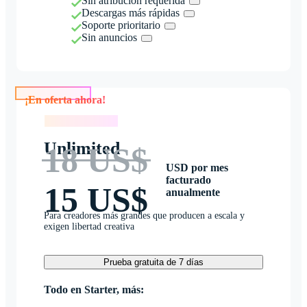
Sin atribución requerida
Descargas más rápidas
Soporte prioritario
Sin anuncios
¡En oferta ahora!
¡En oferta ahora!
Unlimited
18 US$
USD por mes
facturado
15 US$
anualmente
Para creadores más grandes que producen a escala y
exigen libertad creativa
Prueba gratuita de 7 días
Todo en Starter, más: