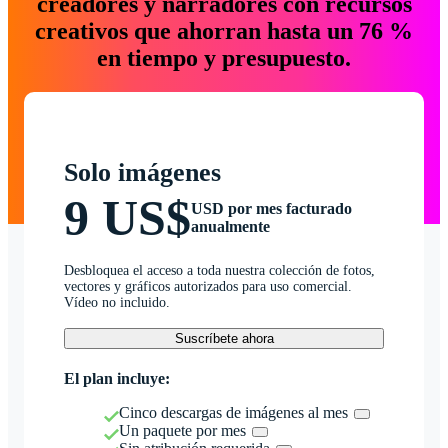
creadores y narradores con recursos
creativos que ahorran hasta un 76 %
en tiempo y presupuesto.
Solo imágenes
9 US$
USD por mes facturado
anualmente
Desbloquea el acceso a toda nuestra colección de fotos,
vectores y gráficos autorizados para uso comercial.
Vídeo no incluido.
Suscríbete ahora
El plan incluye:
Cinco descargas de imágenes al mes
Un paquete por mes