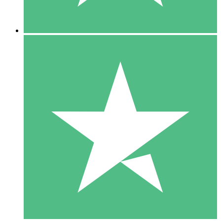
5 Descargas
15
US$
00
10 Descargas
20
US$
00