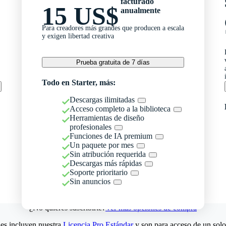
facturado
15 US$
anualmente
Para creadores más grandes que producen a escala
y exigen libertad creativa
Prueba gratuita de 7 días
Todo en Starter, más:
Descargas ilimitadas
Acceso completo a la biblioteca
Herramientas de diseño
profesionales
Funciones de IA premium
Un paquete por mes
Sin atribución requerida
Descargas más rápidas
Soporte prioritario
Sin anuncios
¿No quieres suscribirte?
Ver más opciones de compra
es incluyen nuestra
Licencia Pro Estándar
y son para acceso de un solo