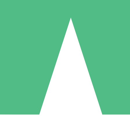
Paquetes de Créditos Individuales
Paga según el uso con créditos de descarga. Sin compromiso mensual.
1 Descarga
5 Descargas
10 Descargas
10
15
20
US$
00
US$
00
US$
00