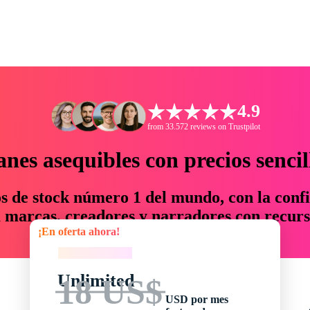
4.9
from 33.572 reviews on Trustpilot
anes asequibles con precios sencil
os de stock número 1 del mundo, con la confi
marcas, creadores y narradores con recurs
¡En oferta ahora!
un 76 % en tiempo y presupuesto.
¡En oferta ahora!
Unlimited
18 US$
USD por mes