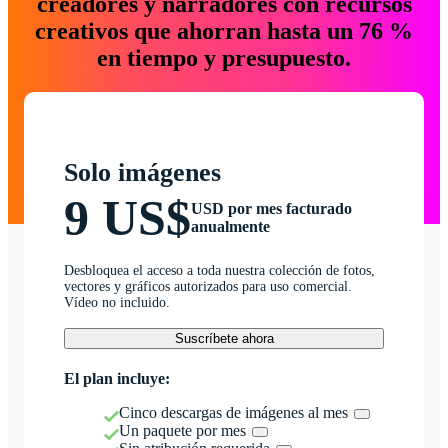
creadores y narradores con recursos
creativos que ahorran hasta un 76 %
en tiempo y presupuesto.
Solo imágenes
9 US$
USD por mes facturado
anualmente
Desbloquea el acceso a toda nuestra colección de fotos,
vectores y gráficos autorizados para uso comercial.
Vídeo no incluido.
Suscríbete ahora
El plan incluye:
Cinco descargas de imágenes al mes
Un paquete por mes