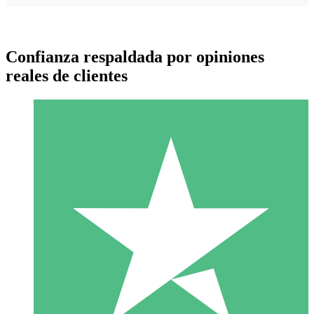
Confianza respaldada por opiniones
reales de clientes
Paquetes de Créditos Individuales
Paga según el uso con créditos de descarga. Sin compromiso
mensual.
1 Descarga
10
US$
00