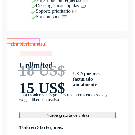
Sin atribución requerida
Descargas más rápidas
Soporte prioritario
Sin anuncios
¡En oferta ahora!
¡En oferta ahora!
Unlimited
18 US$
USD por mes
facturado
15 US$
anualmente
Para creadores más grandes que producen a escala y
exigen libertad creativa
Prueba gratuita de 7 días
Todo en Starter, más: