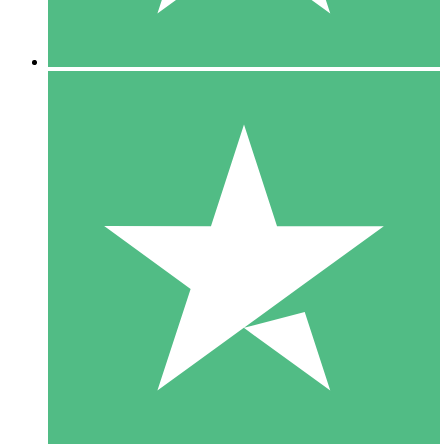
5 Descargas
15
US$
00
10 Descargas
20
US$
00