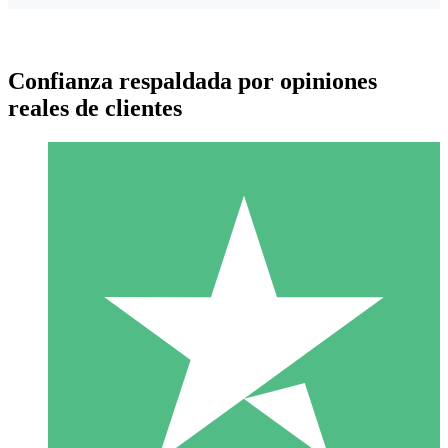
Confianza respaldada por opiniones
reales de clientes
Paquetes de Créditos Individuales
Paga según el uso con créditos de descarga. Sin compromiso
mensual.
1 Descarga
10
US$
00