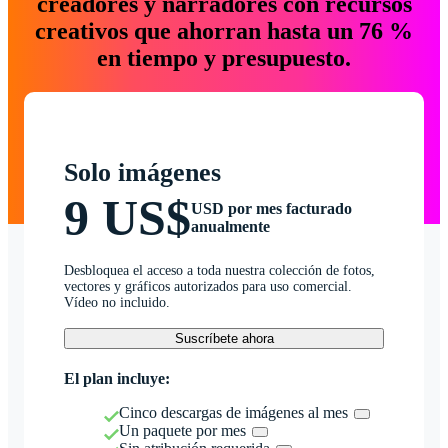
creadores y narradores con recursos
creativos que ahorran hasta un 76 %
en tiempo y presupuesto.
Solo imágenes
9 US$
USD por mes facturado
anualmente
Desbloquea el acceso a toda nuestra colección de fotos,
vectores y gráficos autorizados para uso comercial.
Vídeo no incluido.
Suscríbete ahora
El plan incluye:
Cinco descargas de imágenes al mes
Un paquete por mes