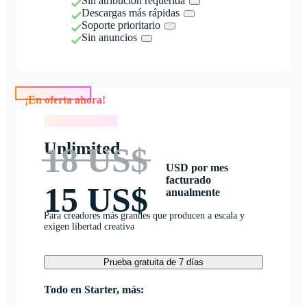
Sin atribución requerida
Descargas más rápidas
Soporte prioritario
Sin anuncios
¡En oferta ahora!
¡En oferta ahora!
Unlimited
18 US$
USD por mes
facturado
15 US$
anualmente
Para creadores más grandes que producen a escala y
exigen libertad creativa
Prueba gratuita de 7 días
Todo en Starter, más: