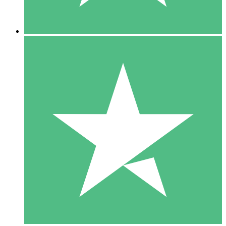
5 Descargas
15
US$
00
10 Descargas
20
US$
00