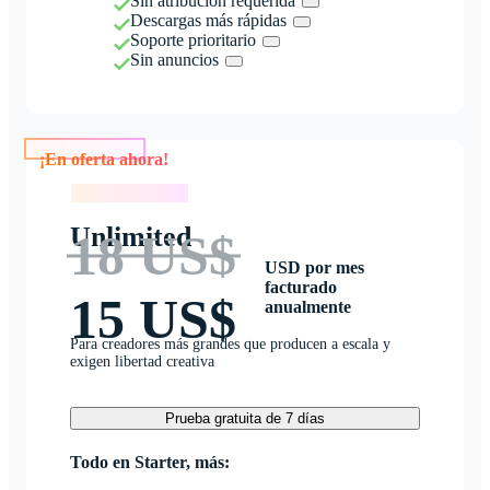
Sin atribución requerida
Descargas más rápidas
Soporte prioritario
Sin anuncios
¡En oferta ahora!
¡En oferta ahora!
Unlimited
18 US$
USD por mes
facturado
15 US$
anualmente
Para creadores más grandes que producen a escala y
exigen libertad creativa
Prueba gratuita de 7 días
Todo en Starter, más: