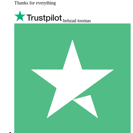
Thanks for everything
behzad toomas