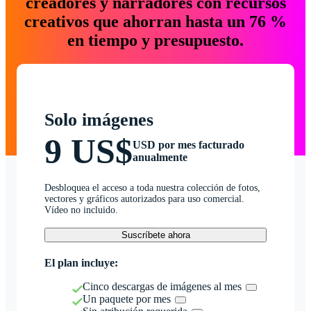
creadores y narradores con recursos
creativos que ahorran hasta un 76 %
en tiempo y presupuesto.
Solo imágenes
9 US$
USD por mes facturado
anualmente
Desbloquea el acceso a toda nuestra colección de fotos,
vectores y gráficos autorizados para uso comercial.
Vídeo no incluido.
Suscríbete ahora
El plan incluye:
Cinco descargas de imágenes al mes
Un paquete por mes