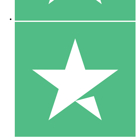
5 Descargas
15
US$
00
10 Descargas
20
US$
00