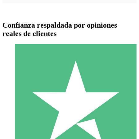
Confianza respaldada por opiniones
reales de clientes
Paquetes de Créditos Individuales
Paga según el uso con créditos de descarga. Sin compromiso
mensual.
1 Descarga
10
US$
00