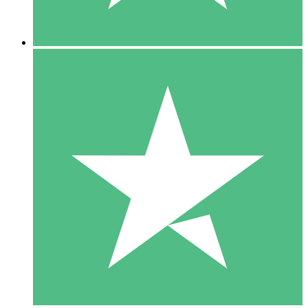
5 Descargas
15
US$
00
10 Descargas
20
US$
00