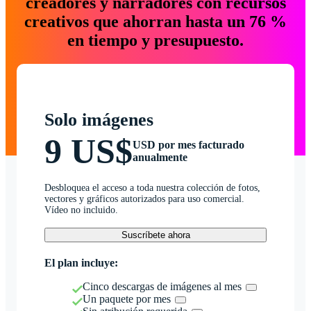
creadores y narradores con recursos
creativos que ahorran hasta un 76 %
en tiempo y presupuesto.
Solo imágenes
9 US$
USD por mes facturado
anualmente
Desbloquea el acceso a toda nuestra colección de fotos,
vectores y gráficos autorizados para uso comercial.
Vídeo no incluido.
Suscríbete ahora
El plan incluye:
Cinco descargas de imágenes al mes
Un paquete por mes