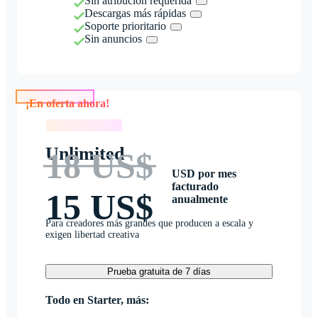
Sin atribución requerida
Descargas más rápidas
Soporte prioritario
Sin anuncios
¡En oferta ahora!
¡En oferta ahora!
Unlimited
18 US$
USD por mes
facturado
15 US$
anualmente
Para creadores más grandes que producen a escala y
exigen libertad creativa
Prueba gratuita de 7 días
Todo en Starter, más: