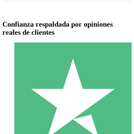
Confianza respaldada por opiniones
reales de clientes
Paquetes de Créditos Individuales
Paga según el uso con créditos de descarga. Sin compromiso
mensual.
1 Descarga
10
US$
00