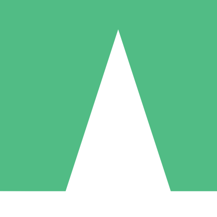
Paquetes de Créditos Individuales
Paga según el uso con créditos de descarga. Sin compromiso mensual.
1 Descarga
5 Descargas
10 Descargas
10
15
20
US$
00
US$
00
US$
00