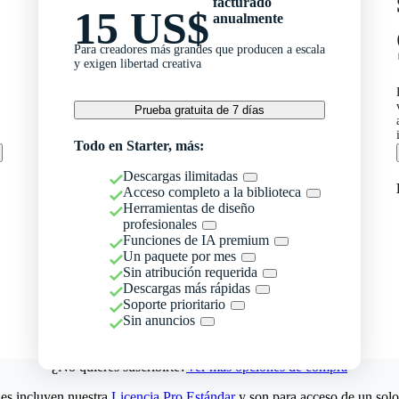
facturado
15 US$
anualmente
Para creadores más grandes que producen a escala
y exigen libertad creativa
Prueba gratuita de 7 días
Todo en Starter, más:
Descargas ilimitadas
Acceso completo a la biblioteca
Herramientas de diseño
profesionales
Funciones de IA premium
Un paquete por mes
Sin atribución requerida
Descargas más rápidas
Soporte prioritario
Sin anuncios
¿No quieres suscribirte?
Ver más opciones de compra
es incluyen nuestra
Licencia Pro Estándar
y son para acceso de un solo