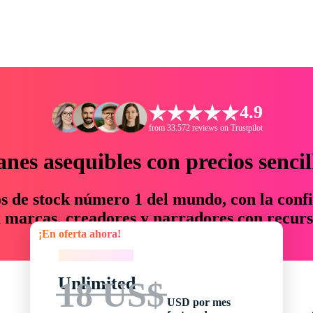
4.9
from 33.572 reviews on Trustpilot
anes asequibles con precios sencil
os de stock número 1 del mundo, con la confi
marcas, creadores y narradores con recurs
¡En oferta ahora!
un 76 % en tiempo y presupuesto.
¡En oferta ahora!
Unlimited
18 US$
USD por mes