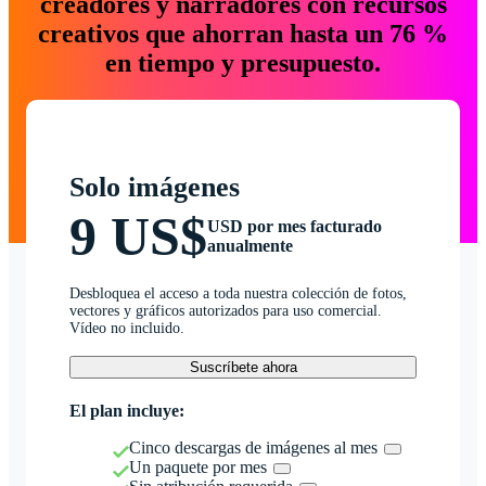
creadores y narradores con recursos
creativos que ahorran hasta un 76 %
en tiempo y presupuesto.
Solo imágenes
9 US$
USD por mes facturado
anualmente
Desbloquea el acceso a toda nuestra colección de fotos,
vectores y gráficos autorizados para uso comercial.
Vídeo no incluido.
Suscríbete ahora
El plan incluye:
Cinco descargas de imágenes al mes
Un paquete por mes