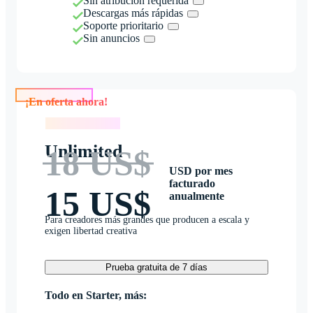
Sin atribución requerida
Descargas más rápidas
Soporte prioritario
Sin anuncios
¡En oferta ahora!
¡En oferta ahora!
Unlimited
18 US$
USD por mes
facturado
15 US$
anualmente
Para creadores más grandes que producen a escala y
exigen libertad creativa
Prueba gratuita de 7 días
Todo en Starter, más: