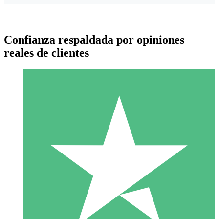
Confianza respaldada por opiniones
reales de clientes
Paquetes de Créditos Individuales
Paga según el uso con créditos de descarga. Sin compromiso
mensual.
1 Descarga
10
US$
00