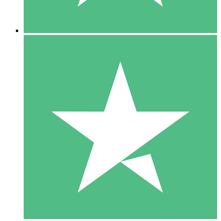
5 Descargas
15
US$
00
10 Descargas
20
US$
00