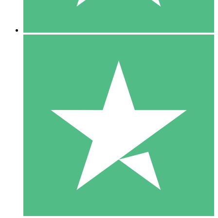
5 Descargas
15
US$
00
10 Descargas
20
US$
00