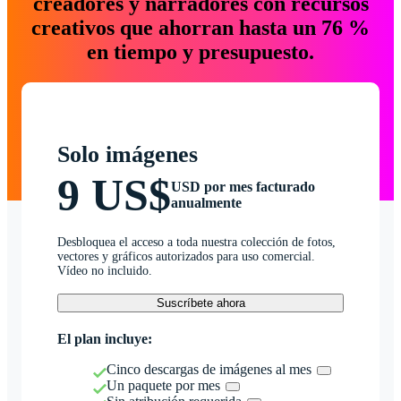
creadores y narradores con recursos
creativos que ahorran hasta un 76 %
en tiempo y presupuesto.
Solo imágenes
9 US$
USD por mes facturado
anualmente
Desbloquea el acceso a toda nuestra colección de fotos,
vectores y gráficos autorizados para uso comercial.
Vídeo no incluido.
Suscríbete ahora
El plan incluye:
Cinco descargas de imágenes al mes
Un paquete por mes