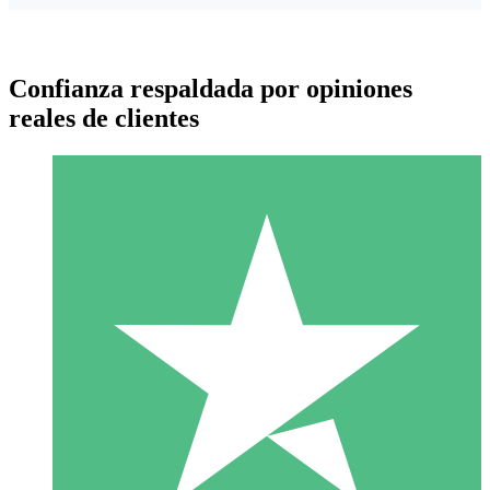
Confianza respaldada por opiniones
reales de clientes
Paquetes de Créditos Individuales
Paga según el uso con créditos de descarga. Sin compromiso
mensual.
1 Descarga
10
US$
00