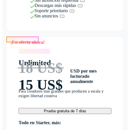
Sin atribución requerida
Descargas más rápidas
Soporte prioritario
Sin anuncios
¡En oferta ahora!
¡En oferta ahora!
Unlimited
18 US$
USD por mes
facturado
15 US$
anualmente
Para creadores más grandes que producen a escala y
exigen libertad creativa
Prueba gratuita de 7 días
Todo en Starter, más: