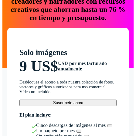
creadores y narradores con recursos
creativos que ahorran hasta un 76 %
en tiempo y presupuesto.
Solo imágenes
9 US$
USD por mes facturado
anualmente
Desbloquea el acceso a toda nuestra colección de fotos,
vectores y gráficos autorizados para uso comercial.
Vídeo no incluido.
Suscríbete ahora
El plan incluye:
Cinco descargas de imágenes al mes
Un paquete por mes