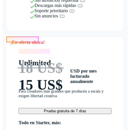
Sin atribución requerida
Descargas más rápidas
Soporte prioritario
Sin anuncios
¡En oferta ahora!
¡En oferta ahora!
Unlimited
18 US$
USD por mes
facturado
15 US$
anualmente
Para creadores más grandes que producen a escala y
exigen libertad creativa
Prueba gratuita de 7 días
Todo en Starter, más: