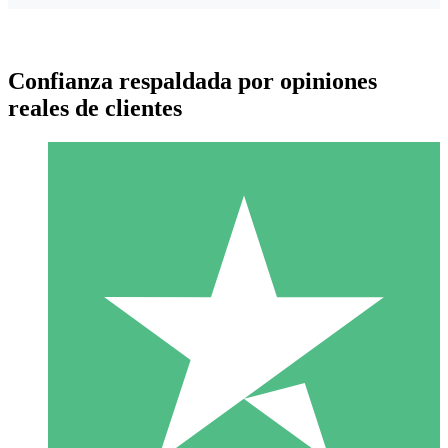
Confianza respaldada por opiniones
reales de clientes
Paquetes de Créditos Individuales
Paga según el uso con créditos de descarga. Sin compromiso
mensual.
1 Descarga
10
US$
00