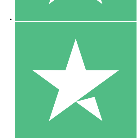
5 Descargas
15
US$
00
10 Descargas
20
US$
00